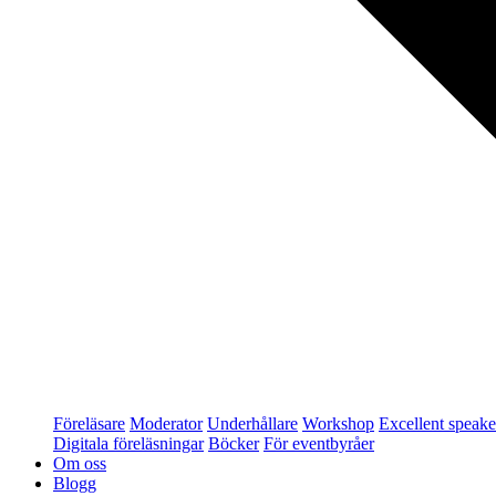
Föreläsare
Moderator
Underhållare
Workshop
Excellent speake
Digitala föreläsningar
Böcker
För eventbyråer
Om oss
Blogg