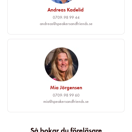
Andreas Kadelid ​
0709-98 99 44
andreas@speakersandfriends.se​
Mia Jörgensen
0709-98 99 60
mia@speakersandfriends.se​
Så bokar du föreläsare