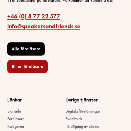
Vi är specialister på föreläsare. Välkommen att kontakta oss!
+46 (0) 8 77 22 577
info@speakersandfriends.se
Alla föreläsare
Bli en föreläsare​
Länkar
Övriga tjänster
Startsida
Digitala föreläsningar
Föreläsare
Eventbyrå
Kategorier
Försäljning av böcker