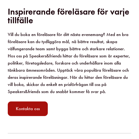
kommunikation
internationella relationer
Inspirerande föreläsare för varje
tillfälle
inspiration
innovation
informationssäkerhet
humor
Vill du boka en föreläsare för ditt nästa evenemang? Med en bra
föreläsare kan du tydliggöra mål, nå bättre resultat, skapa
humanitära frågor
HBTQ
välfungerande team samt bygga bättre och starkare relationer.
Hos oss på Speakers&friends hittar du föreläsare som är experter,
härskartekniker
hälsa
hållbarhet
politiker, företagsledare, forskare och underhållare inom alla
hållbarhet
greenwashing
gigekonomi
tänkbara ämnesområden. Upptäck våra populära föreläsare och
deras inspirerande föreläsningar. När du hittar den föreläsare du
geopolitik
framtid
frågesport
vill boka, skickar du enkelt en prisförfrågan till oss på
Speakers&friends som du snabbt kommer få svar på.
försäljning
förklimakteriet
förhandling
förändring
europa
EU
Kontakta oss
entreprenörskap
DJ
diplomati
Digitalisering
cybersäkerhet
ChatGPT