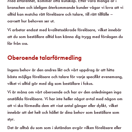
Med erfarenhet, kommer ofta kunskap. Efter våra många år i
branschen och ideligen återkommande kunder vågar vi lova att vi
alltid kan matcha rätt föreläsare och talare, till rätt tillfälle –
oavsett hur behoven ser ut.
Vi arbetar endast med kvalitetssäkrade föreläsare, vilket innebär
att du som beställare alltid kan känna dig trygg med förslagen du
får från oss.
Oberoende talarförmedling
Ingens behov är den andres likt och vårt uppdrag är att hitta
bästa möjliga föreläsare och talare för varje specifikt evenemang,
vilket vi alltid gör med dig som beställare i fokus.
Vi är måna om vårt oberoende och har av den anledningen inga
anställda föreläsare. Vi har inte heller något avtal med någon om
att vi ska förmedla dem ett visst antal gånger eller dylikt, vilket
innebär att det helt och hållet är dina behov som beställare som
styr.
Det är alltså du som som i slutändan avgör vilken föreläsare eller