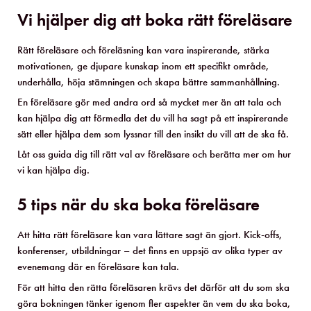
arbetslivstrender
AI-agenter
Vi hjälper dig att boka rätt föreläsare
AI – artificiell intelligens
AI
Rätt föreläsare och föreläsning kan vara inspirerande, stärka
motivationen, ge djupare kunskap inom ett specifikt område,
affärsutveckling
underhålla, höja stämningen och skapa bättre sammanhållning.
En föreläsare gör med andra ord så mycket mer än att tala och
kan hjälpa dig att förmedla det du vill ha sagt på ett inspirerande
Återställ filter
sätt eller hjälpa dem som lyssnar till den insikt du vill att de ska få.
Låt oss guida dig till rätt val av föreläsare och berätta mer om hur
Stäng filtrering
vi kan hjälpa dig.
5 tips när du ska boka föreläsare
Att hitta rätt föreläsare kan vara lättare sagt än gjort. Kick-offs,
konferenser, utbildningar – det finns en uppsjö av olika typer av
evenemang där en föreläsare kan tala.
För att hitta den rätta föreläsaren krävs det därför att du som ska
göra bokningen tänker igenom fler aspekter än vem du ska boka,