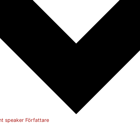
nt speaker
Författare