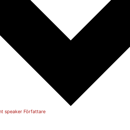
nt speaker
Författare