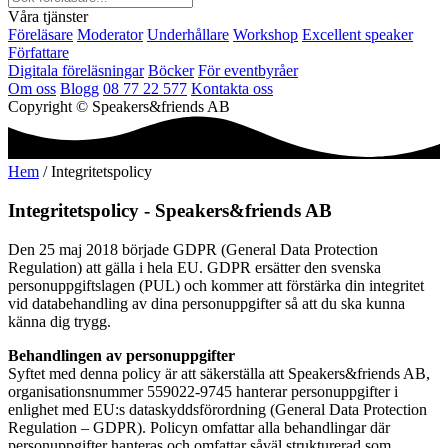
Våra tjänster
Föreläsare
Moderator
Underhållare
Workshop
Excellent speaker
Författare
Digitala föreläsningar
Böcker
För eventbyråer
Om oss
Blogg
08 77 22 577
Kontakta oss
Copyright © Speakers&friends AB
Hem
/ Integritetspolicy
Integritetspolicy - Speakers&friends AB
Den 25 maj 2018 började GDPR (General Data Protection
Regulation) att gälla i hela EU. GDPR ersätter den svenska
personuppgiftslagen (PUL) och kommer att förstärka din integritet
vid databehandling av dina personuppgifter så att du ska kunna
känna dig trygg.
Behandlingen av personuppgifter
Syftet med denna policy är att säkerställa att Speakers&friends AB,
organisationsnummer 559022-9745 hanterar personuppgifter i
enlighet med EU:s dataskyddsförordning (General Data Protection
Regulation – GDPR). Policyn omfattar alla behandlingar där
personuppgifter hanteras och omfattar såväl strukturerad som