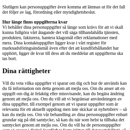
Slutligen kan personuppgifter även komma att lämnas ut för det fall
det följer av lag, förordning eller myndighetsbeslut.
Hur länge finns uppgifterna kvar
Vi behåller dina personuppgifter så länge som krävs för att vi skall
kunna fullgöra vårt åtagande det vill säga tillhandahålla tjänsten,
produkten, fakturera, hantera klagomål eller reklamationer med
mera. Dina kontaktuppgifter ligger kvar i vårt register för
marknadsföringsändamål även efter det att kundförhållandet har
upphört, ligger de kvar till dess att du meddelar att uppgifterna ska
tas bort.
Dina rättigheter
Vill du veta vilka uppgifter vi sparar om dig och hur de används kan
du få information om detta genom att mejla oss. Om du anser att en
uppgift om dig är felaktig eller missvisande, kan du begära ändring
genom att mejla oss. Om du vill att vi begränsar användningen av
dina uppgifter, till exempel genom att vi sparar uppgifter som är
relevanta för ett aktuellt uppdrag men inte skickar ut nyhetsbrev – så
kan du mejla oss. Om vår behandling av dina personuppgifter enbart
grundar sig på ditt samtycke, så kan du när som helst ta tillbaka det
samtycket genom att mejla oss. Om du vill ha de personuppgifter