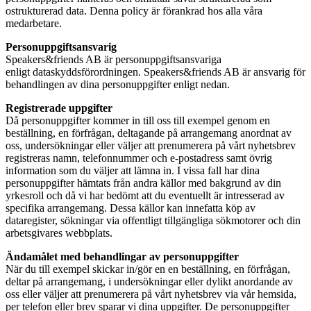
ostrukturerad data. Denna policy är förankrad hos alla våra
medarbetare.
Personuppgiftsansvarig
Speakers&friends AB är personuppgiftsansvariga
enligt dataskyddsförordningen. Speakers&friends AB är ansvarig för
behandlingen av dina personuppgifter enligt nedan.
Registrerade uppgifter
Då personuppgifter kommer in till oss till exempel genom en
beställning, en förfrågan, deltagande på arrangemang anordnat av
oss, undersökningar eller väljer att prenumerera på vårt nyhetsbrev
registreras namn, telefonnummer och e-postadress samt övrig
information som du väljer att lämna in. I vissa fall har dina
personuppgifter hämtats från andra källor med bakgrund av din
yrkesroll och då vi har bedömt att du eventuellt är intresserad av
specifika arrangemang. Dessa källor kan innefatta köp av
dataregister, sökningar via offentligt tillgängliga sökmotorer och din
arbetsgivares webbplats.
Ändamålet med behandlingar av personuppgifter
När du till exempel skickar in/gör en en beställning, en förfrågan,
deltar på arrangemang, i undersökningar eller dylikt anordande av
oss eller väljer att prenumerera på vårt nyhetsbrev via vår hemsida,
per telefon eller brev sparar vi dina uppgifter. De personuppgifter