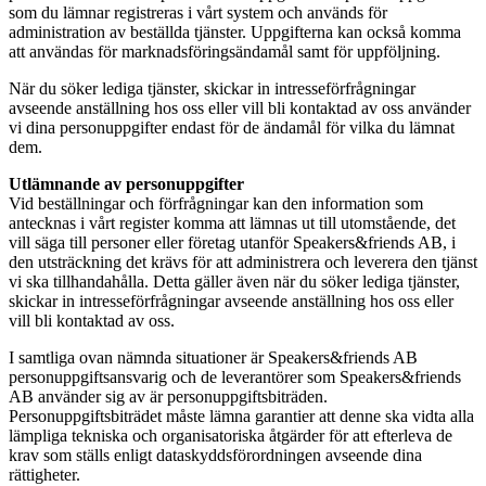
som du lämnar registreras i vårt system och används för
administration av beställda tjänster. Uppgifterna kan också komma
att användas för marknadsföringsändamål samt för uppföljning.
När du söker lediga tjänster, skickar in intresseförfrågningar
avseende anställning hos oss eller vill bli kontaktad av oss använder
vi dina personuppgifter endast för de ändamål för vilka du lämnat
dem.
Utlämnande av personuppgifter
Vid beställningar och förfrågningar kan den information som
antecknas i vårt register komma att lämnas ut till utomstående, det
vill säga till personer eller företag utanför Speakers&friends AB, i
den utsträckning det krävs för att administrera och leverera den tjänst
vi ska tillhandahålla. Detta gäller även när du söker lediga tjänster,
skickar in intresseförfrågningar avseende anställning hos oss eller
vill bli kontaktad av oss.
I samtliga ovan nämnda situationer är Speakers&friends AB
personuppgiftsansvarig och de leverantörer som Speakers&friends
AB använder sig av är personuppgiftsbiträden.
Personuppgiftsbiträdet måste lämna garantier att denne ska vidta alla
lämpliga tekniska och organisatoriska åtgärder för att efterleva de
krav som ställs enligt dataskyddsförordningen avseende dina
rättigheter.