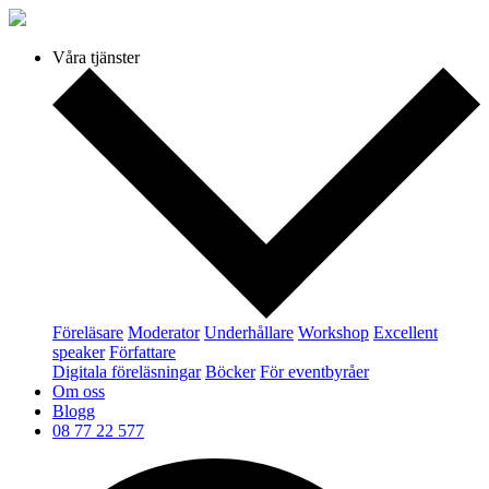
Våra tjänster
Föreläsare
Moderator
Underhållare
Workshop
Excellent
speaker
Författare
Digitala föreläsningar
Böcker
För eventbyråer
Om oss
Blogg
08 77 22 577