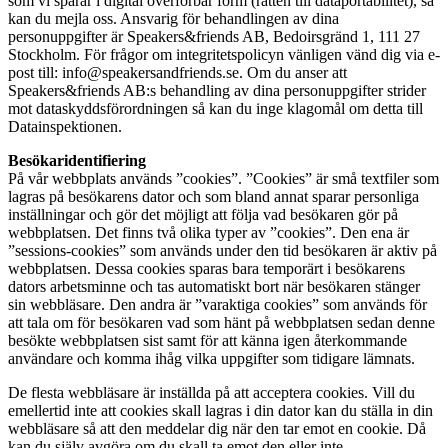
som vi sparar i digital överförbar form (rätten till dataportabilitet), så
kan du mejla oss. Ansvarig för behandlingen av dina
personuppgifter är Speakers&friends AB, Bedoirsgränd 1, 111 27
Stockholm. För frågor om integritetspolicyn vänligen vänd dig via e-
post till: info@speakersandfriends.se. Om du anser att
Speakers&friends AB:s behandling av dina personuppgifter strider
mot dataskyddsförordningen så kan du inge klagomål om detta till
Datainspektionen.
Besökaridentifiering
På vår webbplats används ”cookies”. ”Cookies” är små textfiler som
lagras på besökarens dator och som bland annat sparar personliga
inställningar och gör det möjligt att följa vad besökaren gör på
webbplatsen. Det finns två olika typer av ”cookies”. Den ena är
”sessions-cookies” som används under den tid besökaren är aktiv på
webbplatsen. Dessa cookies sparas bara temporärt i besökarens
dators arbetsminne och tas automatiskt bort när besökaren stänger
sin webbläsare. Den andra är ”varaktiga cookies” som används för
att tala om för besökaren vad som hänt på webbplatsen sedan denne
besökte webbplatsen sist samt för att känna igen återkommande
användare och komma ihåg vilka uppgifter som tidigare lämnats.
De flesta webbläsare är inställda på att acceptera cookies. Vill du
emellertid inte att cookies skall lagras i din dator kan du ställa in din
webbläsare så att den meddelar dig när den tar emot en cookie. Då
kan du själv avgöra om du skall ta emot den eller inte.