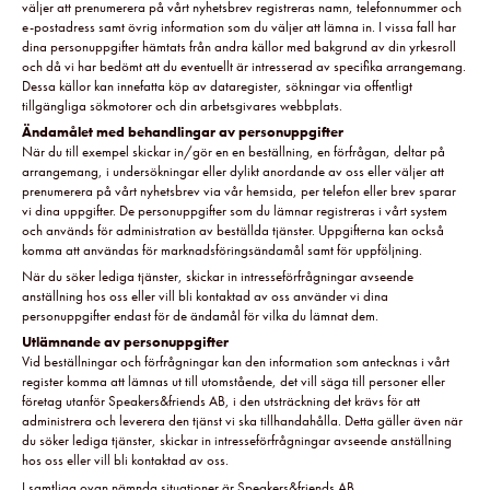
väljer att prenumerera på vårt nyhetsbrev registreras namn, telefonnummer och
e-postadress samt övrig information som du väljer att lämna in. I vissa fall har
dina personuppgifter hämtats från andra källor med bakgrund av din yrkesroll
och då vi har bedömt att du eventuellt är intresserad av specifika arrangemang.
Dessa källor kan innefatta köp av dataregister, sökningar via offentligt
tillgängliga sökmotorer och din arbetsgivares webbplats.
Ändamålet med behandlingar av personuppgifter
När du till exempel skickar in/gör en en beställning, en förfrågan, deltar på
arrangemang, i undersökningar eller dylikt anordande av oss eller väljer att
prenumerera på vårt nyhetsbrev via vår hemsida, per telefon eller brev sparar
vi dina uppgifter. De personuppgifter som du lämnar registreras i vårt system
och används för administration av beställda tjänster. Uppgifterna kan också
komma att användas för marknadsföringsändamål samt för uppföljning.
När du söker lediga tjänster, skickar in intresseförfrågningar avseende
anställning hos oss eller vill bli kontaktad av oss använder vi dina
personuppgifter endast för de ändamål för vilka du lämnat dem.
Utlämnande av personuppgifter
Vid beställningar och förfrågningar kan den information som antecknas i vårt
register komma att lämnas ut till utomstående, det vill säga till personer eller
företag utanför Speakers&friends AB, i den utsträckning det krävs för att
administrera och leverera den tjänst vi ska tillhandahålla. Detta gäller även när
du söker lediga tjänster, skickar in intresseförfrågningar avseende anställning
hos oss eller vill bli kontaktad av oss.
I samtliga ovan nämnda situationer är Speakers&friends AB