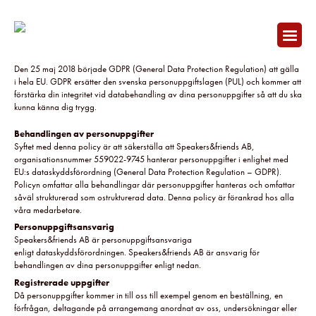
Hem
/ Integritetspolicy
Integritetspolicy - Speakers&friends AB
Den 25 maj 2018 började GDPR (General Data Protection Regulation) att gälla
i hela EU. GDPR ersätter den svenska personuppgiftslagen (PUL) och kommer att
förstärka din integritet vid databehandling av dina personuppgifter så att du ska
kunna känna dig trygg.
Behandlingen av personuppgifter
Syftet med denna policy är att säkerställa att Speakers&friends AB,
organisationsnummer 559022-9745 hanterar personuppgifter i enlighet med
EU:s dataskyddsförordning (General Data Protection Regulation – GDPR).
Policyn omfattar alla behandlingar där personuppgifter hanteras och omfattar
såväl strukturerad som ostrukturerad data. Denna policy är förankrad hos alla
våra medarbetare.
Personuppgiftsansvarig
Speakers&friends AB är personuppgiftsansvariga
enligt dataskyddsförordningen. Speakers&friends AB är ansvarig för
behandlingen av dina personuppgifter enligt nedan.
Registrerade uppgifter
Då personuppgifter kommer in till oss till exempel genom en beställning, en
förfrågan, deltagande på arrangemang anordnat av oss, undersökningar eller