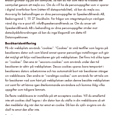
enbart grundar sig på ditt samtycke, så kan du när som helst ta tillbaka det
samtycket genom att mejla oss. Om du vill ha de personuppgifter som vi sparar
i digital överförbar form (rätten till dataportabilitet), så kan du mejla oss.
Ansvarig för behandlingen av dina personuppgifter är Speakers&friends AB,
Bedoirsgränd 1, 111 27 Stockholm. För frågor om integritetspolicyn vänligen
vänd dig via e-post till: info@speakersandfriends.se. Om du anser att
Speakers&friends AB:s behandling av dina personuppgifter strider mot
dataskyddsförordningen så kan du inge klagomål om detta till
Datainspektionen.
Besökaridentifiering
På vår webbplats används ”cookies”. ”Cookies” är små textfiler som lagras på
besökarens dator och som bland annat sparar personliga inställningar och gör
det möjligt att följa vad besökaren gör på webbplatsen. Det finns två olika typer
av ”cookies”. Den ena är ”sessions-cookies” som används under den tid
besökaren är aktiv på webbplatsen. Dessa cookies sparas bara temporärt i
besökarens dators arbetsminne och tas automatiskt bort när besökaren stänger
sin webbläsare. Den andra är ”varaktiga cookies” som används för att tala om
för besökaren vad som hänt på webbplatsen sedan denne besökte webbplatsen
sist samt för att känna igen återkommande användare och komma ihåg vilka
uppgifter som tidigare lämnats.
De flesta webbläsare är inställda på att acceptera cookies. Vill du emellertid
inte att cookies skall lagras i din dator kan du ställa in din webbläsare så att
den meddelar dig när den tar emot en cookie. Då kan du själv avgöra om du
skall ta emot den eller inte.