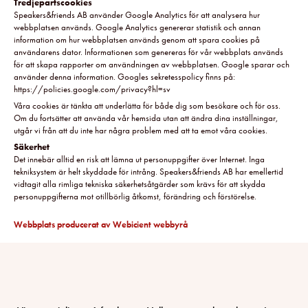
Tredjepartscookies
Speakers&friends AB använder Google Analytics för att analysera hur
webbplatsen används. Google Analytics genererar statistik och annan
information om hur webbplatsen används genom att spara cookies på
användarens dator. Informationen som genereras för vår webbplats används
för att skapa rapporter om användningen av webbplatsen. Google sparar och
använder denna information. Googles sekretesspolicy finns på:
https://policies.google.com/privacy?hl=sv
Våra cookies är tänkta att underlätta för både dig som besökare och för oss.
Om du fortsätter att använda vår hemsida utan att ändra dina inställningar,
utgår vi från att du inte har några problem med att ta emot våra cookies.
Säkerhet
Det innebär alltid en risk att lämna ut personuppgifter över Internet. Inga
tekniksystem är helt skyddade för intrång. Speakers&friends AB har emellertid
vidtagit alla rimliga tekniska säkerhetsåtgärder som krävs för att skydda
personuppgifterna mot otillbörlig åtkomst, förändring och förstörelse.
Webbplats producerat av Webicient webbyrå