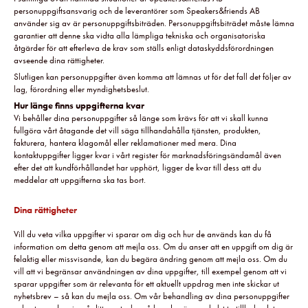
personuppgiftsansvarig och de leverantörer som Speakers&friends AB
använder sig av är personuppgiftsbiträden. Personuppgiftsbiträdet måste lämna
garantier att denne ska vidta alla lämpliga tekniska och organisatoriska
åtgärder för att efterleva de krav som ställs enligt dataskyddsförordningen
avseende dina rättigheter.
Slutligen kan personuppgifter även komma att lämnas ut för det fall det följer av
lag, förordning eller myndighetsbeslut.
Hur länge finns uppgifterna kvar
Vi behåller dina personuppgifter så länge som krävs för att vi skall kunna
fullgöra vårt åtagande det vill säga tillhandahålla tjänsten, produkten,
fakturera, hantera klagomål eller reklamationer med mera. Dina
kontaktuppgifter ligger kvar i vårt register för marknadsföringsändamål även
efter det att kundförhållandet har upphört, ligger de kvar till dess att du
meddelar att uppgifterna ska tas bort.
Dina rättigheter
Vill du veta vilka uppgifter vi sparar om dig och hur de används kan du få
information om detta genom att mejla oss. Om du anser att en uppgift om dig är
felaktig eller missvisande, kan du begära ändring genom att mejla oss. Om du
vill att vi begränsar användningen av dina uppgifter, till exempel genom att vi
sparar uppgifter som är relevanta för ett aktuellt uppdrag men inte skickar ut
nyhetsbrev – så kan du mejla oss. Om vår behandling av dina personuppgifter