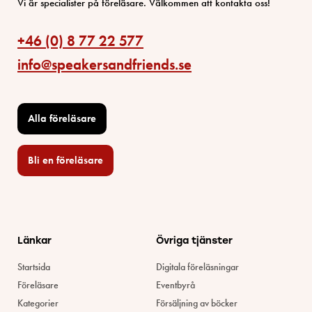
Vi är specialister på föreläsare. Välkommen att kontakta oss!
+46 (0) 8 77 22 577
info@speakersandfriends.se
Alla föreläsare
Bli en föreläsare​
Länkar
Övriga tjänster
Startsida
Digitala föreläsningar
Föreläsare
Eventbyrå
Kategorier
Försäljning av böcker