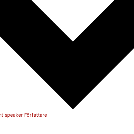
nt speaker
Författare