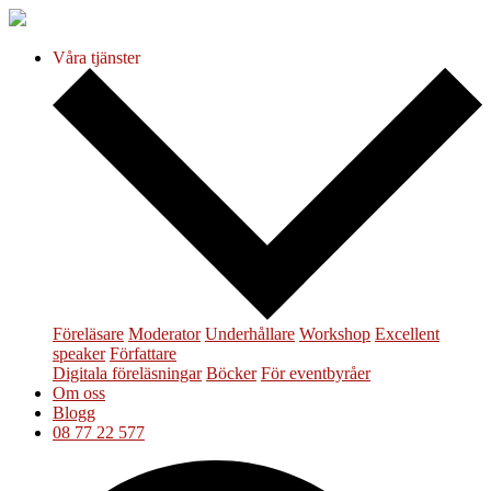
Våra tjänster
Föreläsare
Moderator
Underhållare
Workshop
Excellent
speaker
Författare
Digitala föreläsningar
Böcker
För eventbyråer
Om oss
Blogg
08 77 22 577