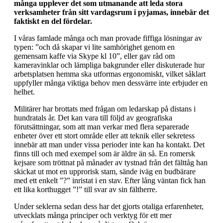
många upplever det som utmanande att leda stora
verksamheter från sitt vardagsrum i pyjamas, innebär det
faktiskt en del fördelar.
I våras famlade många och man provade fiffiga lösningar av
typen: ”och då skapar vi lite samhörighet genom en
gemensam kaffe via Skype kl 10”, eller gav råd om
kameravinklar och lämpliga bakgrunder eller diskuterade hur
arbetsplatsen hemma ska utformas ergonomiskt, vilket såklart
uppfyller många viktiga behov men dessvärre inte erbjuder en
helhet.
Militärer har brottats med frågan om ledarskap på distans i
hundratals år. Det kan vara till följd av geografiska
förutsättningar, som att man verkar med flera separerade
enheter över ett stort område eller att teknik eller sekretess
innebär att man under vissa perioder inte kan ha kontakt. Det
finns till och med exempel som är äldre än så. En romersk
kejsare som tröttnat på månader av tystnad från det fälttåg han
skickat ut mot en upprorisk stam, sände iväg en budbärare
med ett enkelt ”?” inristat i en stav. Efter lång väntan fick han
ett lika korthugget ”!” till svar av sin fältherre.
Under seklerna sedan dess har det gjorts otaliga erfarenheter,
utvecklats många principer och verktyg för ett mer