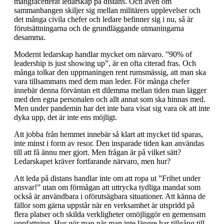
mångfacetterat ledarskap på distans. Och även om
sammanhangen skiljer sig mellan militärers upplevelser och
det många civila chefer och ledare befinner sig i nu, så är
förutsättningarna och de grundläggande utmaningarna
desamma.
Modernt ledarskap handlar mycket om närvaro. ”90% of
leadership is just showing up”, är en ofta citerad fras. Och
många tolkar den uppmaningen rent rumsmässig, att man ska
vara tillsammans med dem man leder. För många chefer
innebär denna förväntan ett dilemma mellan tiden man lägger
med den egna personalen och allt annat som ska hinnas med.
Men under pandemin har det inte bara visat sig vara ok att inte
dyka upp, det är inte ens möjligt.
Att jobba från hemmet innebär så klart att mycket tid sparas,
inte minst i form av resor. Den insparade tiden kan användas
till att få ännu mer gjort. Men frågan är på vilket sätt?
Ledarskapet kräver fortfarande närvaro, men hur?
Att leda på distans handlar inte om att ropa ut ”Frihet under
ansvar!” utan om förmågan att uttrycka tydliga mandat som
också är användbara i oförutsägbara situationer. Att känna de
fällor som gärna uppstår när en verksamhet är utspridd på
flera platser och skilda verkligheter omöjliggör en gemensam
uppfattning. Hur gör man när man inte längre har tillgång till