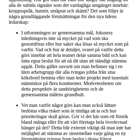
alla de subtila signaler som det vardagliga umgänget innebär:
kroppsspråk, humör, småprat och skämt? Det som följer är
några grundläggande förutsättningar för den nya tidens
ledarskap:
I utformningen av gemensamma mål, fokusera
inledningsvis inte så mycket på vad som ska
genomföras eller hur saker ska lösas så mycket som på
varför. Vad och hur är detaljer, svaret på varför detta
görs innebär att hela teamet delar samma bild och kan
fatta egna beslut för att nå dit utan att ständigt stämma
uppåt. Detta gäller oavsett om man befinner sig i en
liten arbetsgrupp där alla tvingas jobba från sina
köksbord hemma eller man leder projekt med tusentals
människor på flera kontinenter. Medvetenheten om
detta perspektiv är samhörighetens och de
gemensamma målens grundbult.
Vet man varför något görs kan man också lättare
bedöma vilka risker som är rimliga att ta och hur
prioriteringar skall göras. Gör vi det här som ett försök
bland många eller för att vårt företags hela överlevnad
hänger på det? Detta blir extremt viktigt då man inte har
möjlighet att stämma av sinsemellan varje gång en ny
förutsättning tvingar fram beslut i dessa frågor.