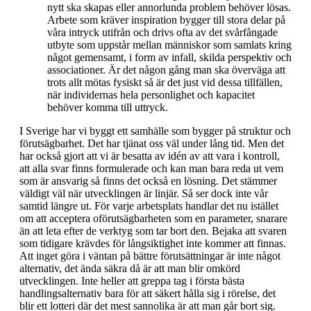
nytt ska skapas eller annorlunda problem behöver lösas.
Arbete som kräver inspiration bygger till stora delar på
våra intryck utifrån och drivs ofta av det svårfångade
utbyte som uppstår mellan människor som samlats kring
något gemensamt, i form av infall, skilda perspektiv och
associationer. Är det någon gång man ska överväga att
trots allt mötas fysiskt så är det just vid dessa tillfällen,
när individernas hela personlighet och kapacitet
behöver komma till uttryck.
I Sverige har vi byggt ett samhälle som bygger på struktur och
förutsägbarhet. Det har tjänat oss väl under lång tid. Men det
har också gjort att vi är besatta av idén av att vara i kontroll,
att alla svar finns formulerade och kan man bara reda ut vem
som är ansvarig så finns det också en lösning. Det stämmer
väldigt väl när utvecklingen är linjär. Så ser dock inte vår
samtid längre ut. För varje arbetsplats handlar det nu istället
om att acceptera oförutsägbarheten som en parameter, snarare
än att leta efter de verktyg som tar bort den. Bejaka att svaren
som tidigare krävdes för långsiktighet inte kommer att finnas.
Att inget göra i väntan på bättre förutsättningar är inte något
alternativ, det ända säkra då är att man blir omkörd
utvecklingen. Inte heller att greppa tag i första bästa
handlingsalternativ bara för att säkert hålla sig i rörelse, det
blir ett lotteri där det mest sannolika är att man går bort sig.