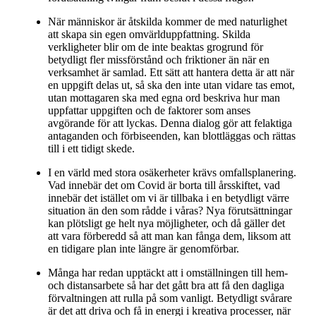
När människor är åtskilda kommer de med naturlighet
att skapa sin egen omvärlduppfattning. Skilda
verkligheter blir om de inte beaktas grogrund för
betydligt fler missförstånd och friktioner än när en
verksamhet är samlad. Ett sätt att hantera detta är att när
en uppgift delas ut, så ska den inte utan vidare tas emot,
utan mottagaren ska med egna ord beskriva hur man
uppfattar uppgiften och de faktorer som anses
avgörande för att lyckas. Denna dialog gör att felaktiga
antaganden och förbiseenden, kan blottläggas och rättas
till i ett tidigt skede.
I en värld med stora osäkerheter krävs omfallsplanering.
Vad innebär det om Covid är borta till årsskiftet, vad
innebär det istället om vi är tillbaka i en betydligt värre
situation än den som rådde i våras? Nya förutsättningar
kan plötsligt ge helt nya möjligheter, och då gäller det
att vara förberedd så att man kan fånga dem, liksom att
en tidigare plan inte längre är genomförbar.
Många har redan upptäckt att i omställningen till hem-
och distansarbete så har det gått bra att få den dagliga
förvaltningen att rulla på som vanligt. Betydligt svårare
är det att driva och få in energi i kreativa processer, när