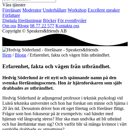
Våra tjänster
Föreläsare
Moderator
Underhållare
Workshop
Excellent speaker
Författare
Digitala föreläsningar
Böcker
För eventbyråer
Om oss
Blogg
08 77 22 577
Kontakta oss
Copyright © Speakers&friends AB
Hem
/
Blogg
/ Erfarenhet, fakta och vägen från utbrändhet.
Erfarenhet, fakta och vägen från utbrändhet.
Hedvig Söderlund är ett nytt och spännande namn på den
svenska föreläsningsscenen. Hon är hjärnforskaren som själv
drabbades av utbrändhet.
Hedvig Söderlund är adjungerad professor i teknisk psykologi vid
Luleå tekniska universitet och hon har forskat om minne och hjärna i
20 års tid. Dessutom driver hon ett eget företag och föreläser flitigt.
Frågor som hon fokuserar på är exempelvis: vad händer med
hjärnan vid långvarig stress? Hur ska man undvika att bli utbränd
och hur återhämtar man sig? Och varför blir så många kvinnor i vårt
samhälle drabbade av utmattning?