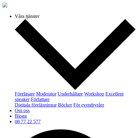
Våra tjänster
Föreläsare
Moderator
Underhållare
Workshop
Excellent
speaker
Författare
Digitala föreläsningar
Böcker
För eventbyråer
Om oss
Blogg
08 77 22 577