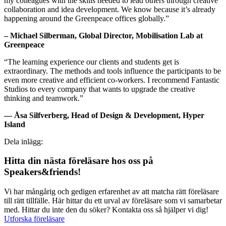
my colleagues with the skills needed to lead others through creative
collaboration and idea development. We know because it’s already
happening around the Greenpeace offices globally.”
– Michael Silberman, Global Director, Mobilisation Lab at
Greenpeace
“The learning experience our clients and students get is
extraordinary. The methods and tools influence the participants to be
even more creative and efficient co-workers. I recommend Fantastic
Studios to every company that wants to upgrade the creative
thinking and teamwork.”
— Åsa Silfverberg, Head of Design & Development, Hyper
Island
Dela inlägg:
Hitta din nästa föreläsare hos oss på
Speakers&friends!
Vi har mångårig och gedigen erfarenhet av att matcha rätt föreläsare
till rätt tillfälle. Här hittar du ett urval av föreläsare som vi samarbetar
med. Hittar du inte den du söker? Kontakta oss så hjälper vi dig!
Utforska föreläsare