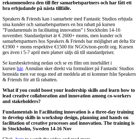
rekommendera den till fler samarbetspartners och har fått ett
bra erbjudande på nästa tillfälle.
Speakers & Friends kan i samarbete med Fantastic Studios erbjuda
sina kunder och samarbetspartners en bra rabatt på kursen
”Fundamentals in facilitating innovation” i Stockholm 14-16
november. Standardpriset är € 2600+ moms, men kunder och
samarbetspartners hos Speakers & Friends har möjlighet att delta för
€1900 + moms respektive €1500 för NGOs/non-profit org. Kursen
ges även i 5-7 april men platser säljs då till standardpriser.
Se kursbeskrivning nedan och se en film om innehållet i
kursen
här
. Anmälan sker direkt via formuläret på Fantastic Studios
hemsida men var noga med att meddela att ni kommer från Speakers
& Friends för att få rabatten.
What if you could boost your leadership skills and learn how to
lead creative collaboration and innovation among co-workers
and stakeholders?
Fundamentals in Facilitating innovation is a three-day training
to develop skills in workshop design, planning and hands on
facilitation of creative processes and innovation. The training is
in Stockholm, Sweden 14-16 Nov