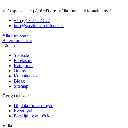
Vi är specialister på föreläsare. Välkommen att kontakta oss!
+46 (0) 8 77 22 577
info@speakersandfriends.se
Alla föreläsare
Bli en föreläsare​
Länkar
Startsida
Föreläsare
Kategorier
Om oss
Kontakta oss
Blogg
Sitemap
Övriga tjänster
Digitala föreläsningar
Eventbyrå
Försäljning av böcker
Villkor