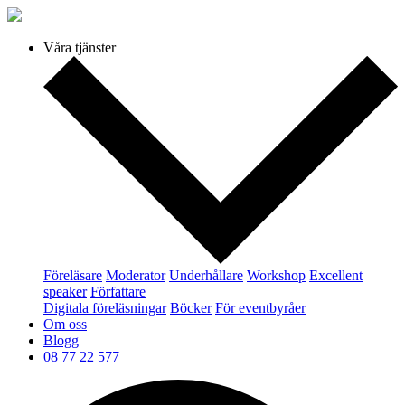
Våra tjänster
Föreläsare
Moderator
Underhållare
Workshop
Excellent
speaker
Författare
Digitala föreläsningar
Böcker
För eventbyråer
Om oss
Blogg
08 77 22 577