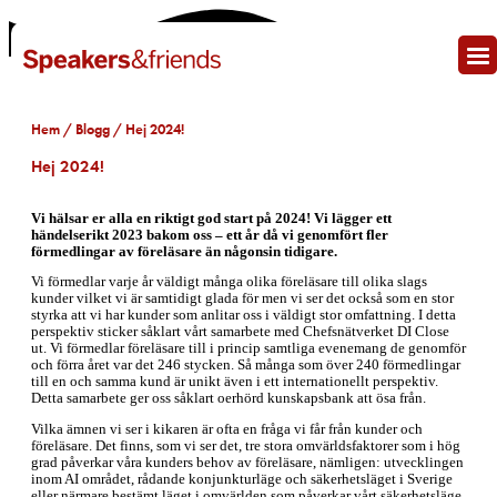
Hem
/
Blogg
/ Hej 2024!
Hej 2024!
Vi hälsar er alla en riktigt god start på 2024! Vi lägger ett
händelserikt 2023 bakom oss – ett år då vi genomfört fler
förmedlingar av föreläsare än någonsin tidigare.
Vi förmedlar varje år väldigt många olika föreläsare till olika slags
kunder vilket vi är samtidigt glada för men vi ser det också som en stor
styrka att vi har kunder som anlitar oss i väldigt stor omfattning. I detta
perspektiv sticker såklart vårt samarbete med Chefsnätverket DI Close
ut. Vi förmedlar föreläsare till i princip samtliga evenemang de genomför
och förra året var det 246 stycken. Så många som över 240 förmedlingar
till en och samma kund är unikt även i ett internationellt perspektiv.
Detta samarbete ger oss såklart oerhörd kunskapsbank att ösa från.
Vilka ämnen vi ser i kikaren är ofta en fråga vi får från kunder och
föreläsare. Det finns, som vi ser det, tre stora omvärldsfaktorer som i hög
grad påverkar våra kunders behov av föreläsare, nämligen: utvecklingen
inom AI området, rådande konjunkturläge och säkerhetsläget i Sverige
eller närmare bestämt läget i omvärlden som påverkar vårt säkerhetsläge.