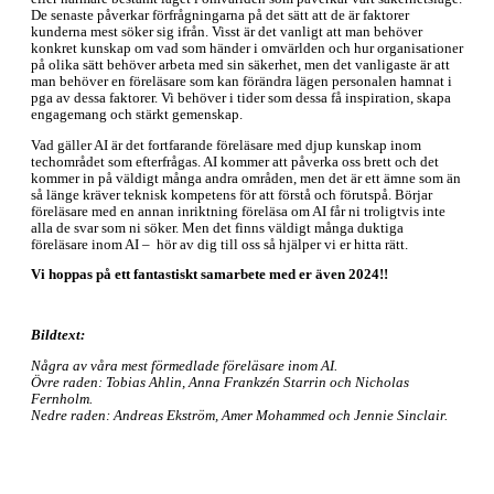
De senaste påverkar förfrågningarna på det sätt att de är faktorer
kunderna mest söker sig ifrån. Visst är det vanligt att man behöver
konkret kunskap om vad som händer i omvärlden och hur organisationer
på olika sätt behöver arbeta med sin säkerhet, men det vanligaste är att
man behöver en föreläsare som kan förändra lägen personalen hamnat i
pga av dessa faktorer. Vi behöver i tider som dessa få inspiration, skapa
engagemang och stärkt gemenskap.
Vad gäller AI är det fortfarande föreläsare med djup kunskap inom
techområdet som efterfrågas. AI kommer att påverka oss brett och det
kommer in på väldigt många andra områden, men det är ett ämne som än
så länge kräver teknisk kompetens för att förstå och förutspå. Börjar
föreläsare med en annan inriktning föreläsa om AI får ni troligtvis inte
alla de svar som ni söker. Men det finns väldigt många duktiga
föreläsare inom AI – hör av dig till oss så hjälper vi er hitta rätt.
Vi hoppas på ett fantastiskt samarbete med er även 2024!!
Bildtext:
Några av våra mest förmedlade föreläsare inom AI.
Övre raden: Tobias Ahlin, Anna Frankzén Starrin och Nicholas
Fernholm.
Nedre raden: Andreas Ekström, Amer Mohammed och Jennie Sinclair.