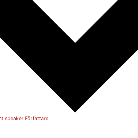
nt speaker
Författare