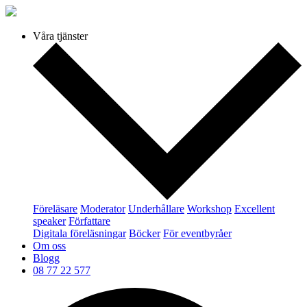
Våra tjänster
Föreläsare
Moderator
Underhållare
Workshop
Excellent
speaker
Författare
Digitala föreläsningar
Böcker
För eventbyråer
Om oss
Blogg
08 77 22 577