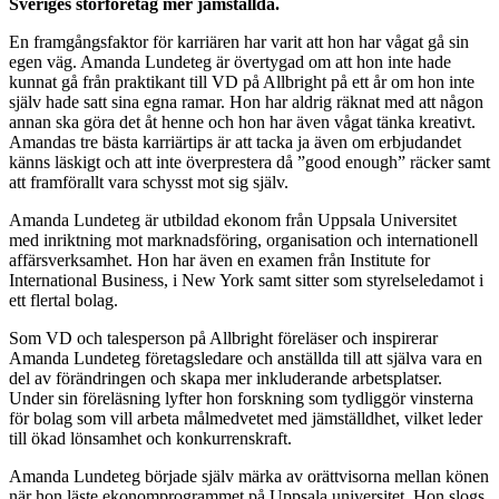
Sveriges storföretag mer jämställda.
En framgångsfaktor för karriären har varit att hon har vågat gå sin
egen väg. Amanda Lundeteg är övertygad om att hon inte hade
kunnat gå från praktikant till VD på Allbright på ett år om hon inte
själv hade satt sina egna ramar. Hon har aldrig räknat med att någon
annan ska göra det åt henne och hon har även vågat tänka kreativt.
Amandas tre bästa karriärtips är att tacka ja även om erbjudandet
känns läskigt och att inte överprestera då ”good enough” räcker samt
att framförallt vara schysst mot sig själv.
Amanda Lundeteg är utbildad ekonom från Uppsala Universitet
med inriktning mot marknadsföring, organisation och internationell
affärsverksamhet. Hon har även en examen från Institute for
International Business, i New York samt sitter som styrelseledamot i
ett flertal bolag.
Som VD och talesperson på Allbright föreläser och inspirerar
Amanda Lundeteg företagsledare och anställda till att själva vara en
del av förändringen och skapa mer inkluderande arbetsplatser.
Under sin föreläsning lyfter hon forskning som tydliggör vinsterna
för bolag som vill arbeta målmedvetet med jämställdhet, vilket leder
till ökad lönsamhet och konkurrenskraft.
Amanda Lundeteg började själv märka av orättvisorna mellan könen
när hon läste ekonomprogrammet på Uppsala universitet. Hon slogs