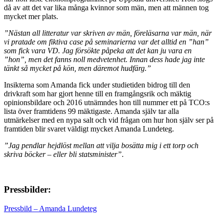
då av att det var lika många kvinnor som män, men att männen tog
mycket mer plats.
”Nästan all litteratur var skriven av män, föreläsarna var män, när
vi pratade om fiktiva case på seminarierna var det alltid en ”han”
som fick vara VD. Jag försökte påpeka att det kan ju vara en
”hon”, men det fanns noll medvetenhet. Innan dess hade jag inte
tänkt så mycket på kön, men däremot hudfärg.”
Insikterna som Amanda fick under studietiden bidrog till den
drivkraft som har gjort henne till en framgångsrik och mäktig
opinionsbildare och 2016 utnämndes hon till nummer ett på TCO:s
lista över framtidens 99 mäktigaste. Amanda själv tar alla
utmärkelser med en nypa salt och vid frågan om hur hon själv ser på
framtiden blir svaret väldigt mycket Amanda Lundeteg.
”Jag pendlar hejdlöst mellan att vilja bosätta mig i ett torp och
skriva böcker – eller bli statsminister”
.
Pressbilder:
Pressbild – Amanda Lundeteg