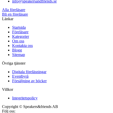
info@speakersandfriends.se
Alla föreläsare
Bli en föreläsare​
Länkar
Startsida
Föreläsare
Kategorier
Om oss
Kontakta oss
Blogg
Sitemap
Övriga tjänster
Digitala föreläsningar
Eventbyrå
Försäljning av böcker
Villkor
Integritetspolicy
Copyright © Speakers&friends AB
Följ oss: