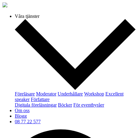
Våra tjänster
Föreläsare
Moderator
Underhållare
Workshop
Excellent
speaker
Författare
Digitala föreläsningar
Böcker
För eventbyråer
Om oss
Blogg
08 77 22 577