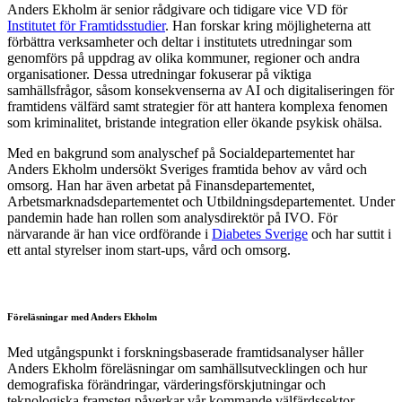
Anders Ekholm är senior rådgivare och tidigare vice VD för
Institutet för Framtidsstudier
. Han forskar kring möjligheterna att
förbättra verksamheter och deltar i institutets utredningar som
genomförs på uppdrag av olika kommuner, regioner och andra
organisationer. Dessa utredningar fokuserar på viktiga
samhällsfrågor, såsom konsekvenserna av AI och digitaliseringen för
framtidens välfärd samt strategier för att hantera komplexa fenomen
som kriminalitet, bristande integration eller ökande psykisk ohälsa.
Med en bakgrund som analyschef på Socialdepartementet har
Anders Ekholm undersökt Sveriges framtida behov av vård och
omsorg. Han har även arbetat på Finansdepartementet,
Arbetsmarknadsdepartementet och Utbildningsdepartementet. Under
pandemin hade han rollen som analysdirektör på IVO. För
närvarande är han vice ordförande i
Diabetes Sverige
och har suttit i
ett antal styrelser inom start-ups, vård och omsorg.
Föreläsningar med Anders Ekholm
Med utgångspunkt i forskningsbaserade framtidsanalyser håller
Anders Ekholm föreläsningar om samhällsutvecklingen och hur
demografiska förändringar, värderingsförskjutningar och
teknologiska framsteg påverkar vår kommande välfärdssektor.