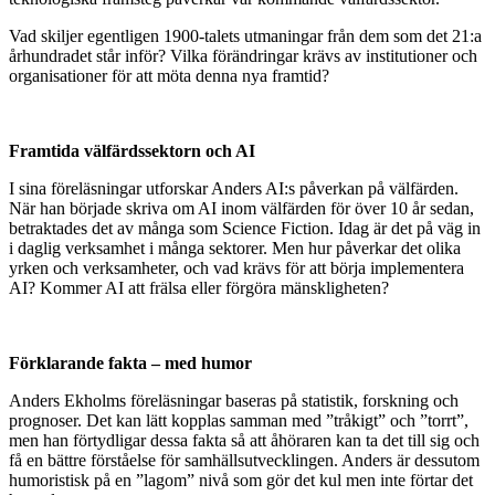
Vad skiljer egentligen 1900-talets utmaningar från dem som det 21:a
århundradet står inför? Vilka förändringar krävs av institutioner och
organisationer för att möta denna nya framtid?
Framtida välfärdssektorn och AI
I sina föreläsningar utforskar Anders AI:s påverkan på välfärden.
När han började skriva om AI inom välfärden för över 10 år sedan,
betraktades det av många som Science Fiction. Idag är det på väg in
i daglig verksamhet i många sektorer. Men hur påverkar det olika
yrken och verksamheter, och vad krävs för att börja implementera
AI? Kommer AI att frälsa eller förgöra mänskligheten?
Förklarande fakta – med humor
Anders Ekholms föreläsningar baseras på statistik, forskning och
prognoser. Det kan lätt kopplas samman med ”tråkigt” och ”torrt”,
men han förtydligar dessa fakta så att åhöraren kan ta det till sig och
få en bättre förståelse för samhällsutvecklingen. Anders är dessutom
humoristisk på en ”lagom” nivå som gör det kul men inte förtar det