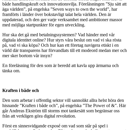
både handlingskraft och innovationsvilja. Föreläsningen ”Sju sätt att
äga världen”, på engelska ”Seven ways to own the world”, har
framförts i länder över bokstavligt talat hela världen. Den är
uppdaterad, och den ger varje verksamhet med ambitioner massor
med möjliga startpunkter för egen utveckling.
Hur ska det gå med betalningssystemen? Vad händer med vår
digitala identitet online? Hur styrs våra beslut om vad vi ska rösta
på, vad vi ska köpa? Och hur kan ett företag navigera etiskt i en
värld där transparens har förvandlats till ett modeord medan mer och
mer sker bortom vår insyn?
En föreläsning för den som är beredd att kavla upp ärmarna och
tänka om.
Kraften i både och
Den som arbetar i offentlig sektor vill sannolikt allra helst höra den
hisnande ”Kraften i både och”, på engelska ”The Power of &”. Här
går Andreas Ekström till storms mot tankesätt som begränsar oss
från att verkligen göra digital revolution.
Först en sinnesvidgande exposé om vad som står på spel i