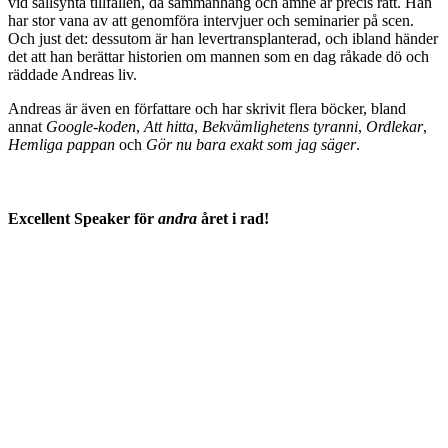
vid sällsynta tillfällen, då sammanhang och ämne är precis rätt. Han
har stor vana av att genomföra intervjuer och seminarier på scen.
Och just det: dessutom är han levertransplanterad, och ibland händer
det att han berättar historien om mannen som en dag råkade dö och
räddade Andreas liv.
Andreas är även en författare och har skrivit flera böcker, bland
annat
Google-koden
,
Att hitta
,
Bekvämlighetens tyranni
,
Ordlekar
,
Hemliga pappan
och
Gör nu bara exakt som jag säger
.
Excellent Speaker för
andra
året i rad!