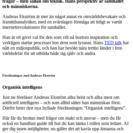
frågor – men sällan om teknik. Hans perspektiv är samhället
och människorna.
Andreas Ekström är mer än något annat en omvärldsbevakare och
framtidsanalytiker, med en svårslagen förmåga att tidigt se vartåt
internetrevolutionen för samhället.
Han är ett givet val för den som vill nå bortom inspiration och
verkligen startar processer hos dem som lyssnar. Hans
TED talk
har
nått en miljonpublik, och han har besökt nära trettio länder i fem
världsdelar för att utbilda både sig själv och andra.
Föreläsningar med Andreas Ekström
Organisk intelligens
Just nu föreläser Andreas Ekström allra helst och allra mest om
artificiell intelligens – och som alltid sätter han människan först.
Därför heter den nya hyllade föreläsningen ”Organisk intelligens”.
Här får du brottas med frågor om makt och ansvar – men du får
också en handfast guide till hur du kan tänka i rollen som ledare. AI
ger dig tusen möjligheter, nu gäller det att kavla upp ärmarna och