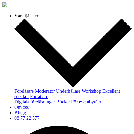
Våra tjänster
Föreläsare
Moderator
Underhållare
Workshop
Excellent
speaker
Författare
Digitala föreläsningar
Böcker
För eventbyråer
Om oss
Blogg
08 77 22 577