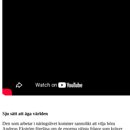
Sju sätt att äga världen
Den som arbetar i näringslivet kommer sannolikt att vilja höra
Andreas Ekström föreläsa om de enorma olösta frågor som kräver