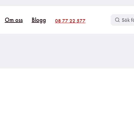
Om oss
Blogg
08 77 22 577