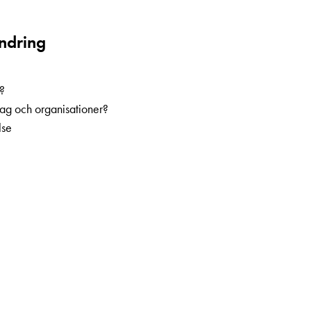
ändring
t?
tag och organisationer?
lse