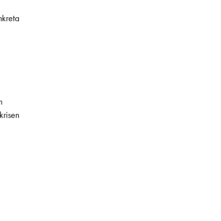
nkreta
m
krisen