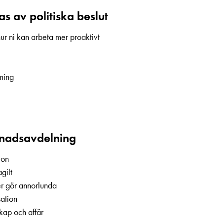
s av politiska beslut
ur ni kan arbeta mer proaktivt
iming
nadsavdelning
ion
gilt
er gör annorlunda
sation
kap och affär