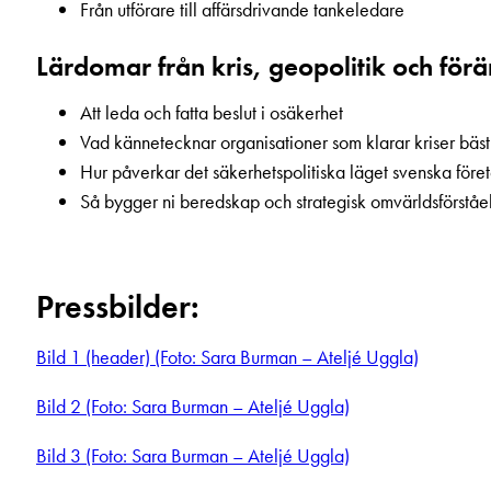
Från utförare till affärsdrivande tankeledare
Lärdomar från kris, geopolitik och för
Att leda och fatta beslut i osäkerhet
Vad kännetecknar organisationer som klarar kriser bäs
Hur påverkar det säkerhetspolitiska läget svenska före
Så bygger ni beredskap och strategisk omvärldsförståe
Pressbilder:
Bild 1 (header) (Foto: Sara Burman – Ateljé Uggla)
Bild 2 (Foto: Sara Burman – Ateljé Uggla)
Bild 3 (Foto: Sara Burman – Ateljé Uggla)