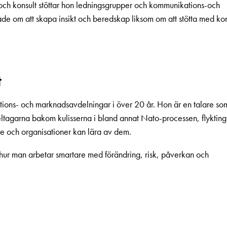
och konsult stöttar hon ledningsgrupper och kommunikations-och
åde om att skapa insikt och beredskap liksom om att stötta med ko
t
ations- och marknadsavdelningar i över 20 år. Hon är en talare so
deltagarna bakom kulisserna i bland annat Nato-processen, flykting
e och organisationer kan lära av dem.
g hur man arbetar smartare med förändring, risk, påverkan och