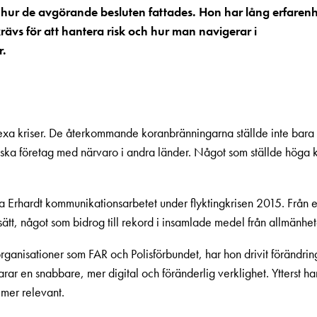
 hur de avgörande besluten fattades. Hon har lång erfaren
vs för att hantera risk och hur man navigerar i
r.
a kriser. De återkommande koranbränningarna ställde inte bara ti
ska företag med närvaro i andra länder. Något som ställde höga 
Erhardt kommunikationsarbetet under flyktingkrisen 2015. Från 
sätt, något som bidrog till rekord i insamlade medel från allmänhet
organisationer som FAR och Polisförbundet, har hon drivit förändri
 en snabbare, mer digital och föränderlig verklighet. Ytterst ha
 mer relevant.