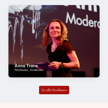
Anna Trane
Föreläsare
,
Moderator
Se alla föreläsare