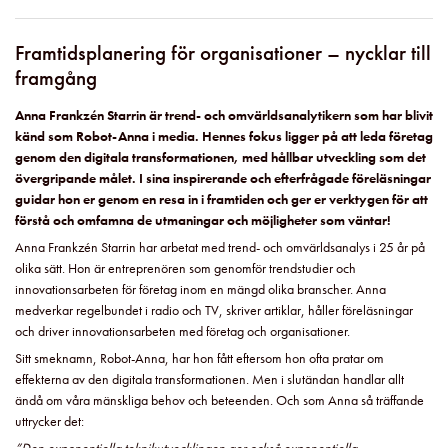
Framtidsplanering för organisationer – nycklar till
framgång
Anna Frankzén Starrin är trend- och omvärldsanalytikern som har blivit
känd som Robot-Anna i media. Hennes fokus ligger på att leda företag
genom den digitala transformationen, med hållbar utveckling som det
övergripande målet. I sina inspirerande och efterfrågade föreläsningar
guidar hon er genom en resa in i framtiden och ger er verktygen för att
förstå och omfamna de utmaningar och möjligheter som väntar!
Anna Frankzén Starrin har arbetat med trend- och omvärldsanalys i 25 år på
olika sätt. Hon är entreprenören som genomför trendstudier och
innovationsarbeten för företag inom en mängd olika branscher. Anna
medverkar regelbundet i radio och TV, skriver artiklar, håller föreläsningar
och driver innovationsarbeten med företag och organisationer.
Sitt smeknamn, Robot-Anna, har hon fått eftersom hon ofta pratar om
effekterna av den digitala transformationen. Men i slutändan handlar allt
ändå om våra mänskliga behov och beteenden. Och som Anna så träffande
uttrycker det: