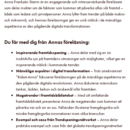
Anna Frankzén Starrin är en engagerande och intresseväckande föreläsare
som delar insikter om de faktorer som kommer att påverka allas vår framtid –
både som ledare och privatpersoner. Anna lyfter fram trender på både makro-
och mikronivå, och hennes föreläsningar ger en unik inblick i de mänskliga
aspekterna av den pågående digitala transformationen.
Du får med dig från Annas föreläsning:
Inspirerande framtidsspaning
– Anna delar med sig av sin
insiktsfulla syn på framtidens utmaningar och möjligheter, vilket ger en
inspirerande inblick i kommande trender.
Mänskliga aspekter i digital transformation
– Trots smeknamnet
”Robot-Anna” fokuserar föreläsningen på de mänskliga aspekterna av
den pågående digitala revolutionen. Anna diskuterar människors
tankar, åsikter, behov och önskemål inför framtiden.
Megatrender i framtidsbiblioteket
– Med sitt omfattande
framtidsbibliotek presenterar Anna de megatrender som kommer att
påverka var och en av oss. Fallstudier illustrerar framgångsrika och
mindre framgångsrika innovationer inom olika branscher.
Exempel och case från Trendspaningsnätverket
– Anna delar
praktiska exempel och case från det globala trendspaningsnätverket