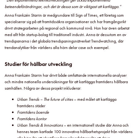
”Den exponentiella teknikutvecklingen ger också exponentiella
beteendeförändringar, och det är dessa som är viktigast att kartlägga.”
Anna Frankzén Starrin är medgrundare till Sign of Times, ett företag som
specialiserar sig på att framtidssäkra organisationer och har framgångsrikt
drivit strategiarbeten på regional och kommunal nivå. Hon har även arbetat
med allt från startup-bolag till traditionell industri. Anna är dessutom en av
trendspanarna i det globala trendspaningsnätverket Trendwatching, där
trendanalytiker från världens alla hörn delar case och exempel.
Studier för hållbar utveckling
Anna Frankzén Starrin har drivit både omfattande internationella analyser
och mindre nationella undersökningar för att kartlägga framtidens hållbara
samhällen. Några av dessa projekt inkluderar:
Urban Trends – The future of cities
– med målet att kartlägga
framtidens städer
Framtidens boende
Framtidens kontor
Urban Trends & Innovations
– en internationell studie där Anna och
hennes team kartlade 100 innovativa hållbarhetsprojekt från världens