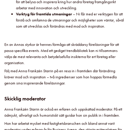
för att belysa och inspirera kring hur andra företag framgångsrikt
arbetar med innovation och utveckling.
Verktyg för framtida utmaningar
– Ni får med er verktygen för att
förstå och omfamna de utmaningar och möjligheter som väntar, såväl
som att utvecklas och förändras med mod och inspiration.
En av Annas styrkor är hennes förmåga att skräddarsy föreläsningar för att
passa specifika events. Med ett gediget trendbibliotek kan ni tillsammans
välja de mest relevanta och betydelsefulla insikterna för ert företag eller
organisation.
Följ med Anna Frankzén Starrin på en resa in i framtiden där förändring
kräver mod och inspiration – två ingredienser som hon hoppas förmedla
genom sina inspirerande föreläsningar.
Skicklig moderator
Anna Frankzén Starrin är också en erfaren och uppskattad moderator. På ett
ödmjukt, allvarligt och humoristiskt sätt guidar hon sin publik in i framtiden.
Hon har arbetat mycket med fastighetsbranschen och bland annat varit
moderator under många år för Business Arena, den största mötesplatsen för