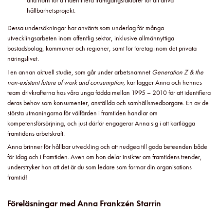
alla hörn för att identifiera framgångsfaktorer för att driva
hållbarhetsprojekt.
Dessa undersökningar har använts som underlag för många
utvecklingsarbeten inom offentlig sektor, inklusive allmännyttiga
bostadsbolag, kommuner och regioner, samt för företag inom det privata
näringslivet.
I en annan aktuell studie, som går under arbetsnamnet
Generation Z & the
non-existent future of work and consumption,
kartlägger Anna och hennes
team drivkrafterna hos våra unga födda mellan 1995 – 2010 för att identifiera
deras behov som konsumenter, anställda och samhällsmedborgare. En av de
största utmaningarna för välfärden i framtiden handlar om
kompetensförsörjning, och just därför engagerar Anna sig i att kartlägga
framtidens arbetskraft.
Anna brinner för hållbar utveckling och att nudgea till goda beteenden både
för idag och i framtiden. Även om hon delar insikter om framtidens trender,
understryker hon att det är du som ledare som formar din organisations
framtid!
Föreläsningar med Anna Frankzén Starrin