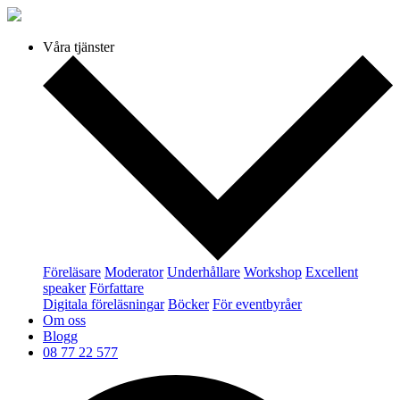
Våra tjänster
Föreläsare
Moderator
Underhållare
Workshop
Excellent
speaker
Författare
Digitala föreläsningar
Böcker
För eventbyråer
Om oss
Blogg
08 77 22 577