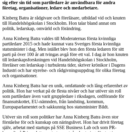
sig efter sin tid som partiledare är användbara för andra
företag, organisationer, ledare och medarbetare.
Kinberg Batra är rådgivare och föreläsare, utbildad vid och knuten
till Handelshögskolan i Stockholm. Hon talar bland annat om
politik, ledarskap, omvärld och förändring.
Anna Kinberg Batra valdes till Moderaternas första kvinnliga
partiledare 2015 och hade kunnat vara Sveriges första kvinnliga
statsminister i dag. Men istället blev hon den första ledaren för sitt
parti på över 100 år att tvingas avgå före ett val. I dag är hon knuten
till ledarskapsforskningen vid Handelshögskolan i Stockholm,
föreläser om ledarskap i turbulenta tider, skriver krönikor i Dagens
Industri och har styrelse- och rådgivningsuppdrag för olika företag
och organisationer.
Anna Kinberg Batra har en unik, omfattande och lång erfarenhet av
politik. Hon har verkat på de flesta nivåer och har utöver sin roll
som partiledare även varit gruppledare i riksdagen, ordförande för
finansutskottet, EU-nämnden, från landsting, kommun,
Europaparlamentet och sakkunnig hos statsminister Bildt.
Utöver sin roll som politiker har Anna Kinberg Batra även stor
förståelse för och kunskap om näringslivet. Hon har drivit företag
själv, arbetat med startups på SSE Business Lab och som PR-