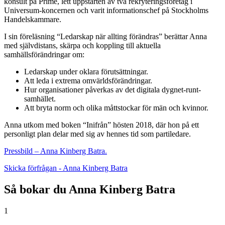
konsult på Prime, lett uppstarten av två rekryteringsföretag i
Universum-koncernen och varit informationschef på Stockholms
Handelskammare.
I sin föreläsning “Ledarskap när allting förändras” berättar Anna
med självdistans, skärpa och koppling till aktuella
samhällsförändringar om:
Ledarskap under oklara förutsättningar.
Att leda i extrema omvärldsförändringar.
Hur organisationer påverkas av det digitala dygnet-runt-
samhället.
Att bryta norm och olika måttstockar för män och kvinnor.
Anna utkom med boken “Inifrån” hösten 2018, där hon på ett
personligt plan delar med sig av hennes tid som partiledare.
Pressbild – Anna Kinberg Batra.
Skicka förfrågan - Anna Kinberg Batra
Så bokar du Anna Kinberg Batra
1