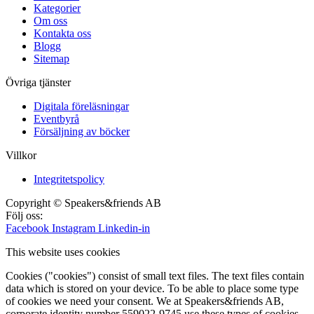
Kategorier
Om oss
Kontakta oss
Blogg
Sitemap
Övriga tjänster
Digitala föreläsningar
Eventbyrå
Försäljning av böcker
Villkor
Integritetspolicy
Copyright © Speakers&friends AB
Följ oss:
Facebook
Instagram
Linkedin-in
This website uses cookies
Cookies ("cookies") consist of small text files. The text files contain
data which is stored on your device. To be able to place some type
of cookies we need your consent. We at Speakers&friends AB,
corporate identity number 559022-9745 use these types of cookies.