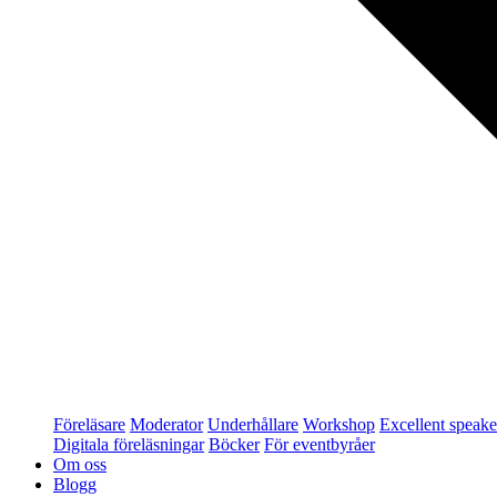
Föreläsare
Moderator
Underhållare
Workshop
Excellent speake
Digitala föreläsningar
Böcker
För eventbyråer
Om oss
Blogg