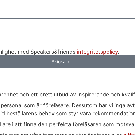
enlighet med Speakers&friends
integritetspolicy
.
Skicka in
enhet och ett brett utbud av inspirerande och kvalifi
personal som är föreläsare. Dessutom har vi inga avtal
lltid beställarens behov som styr våra rekommendation
llare i att finna den perfekta föreläsaren som motsva