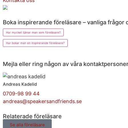
Kontakta oss
Boka inspirerande föreläsare – vanliga frågor 
Hur mycket tjänar man som föreläsare?
Hur bokar man en inspirerande föreläsare?
Mejla eller ring någon av våra kontaktpersoner
Andreas Kadelid ​
0709-98 99 44
andreas@speakersandfriends.se​
Relaterade föreläsare
Se alla föreläsare