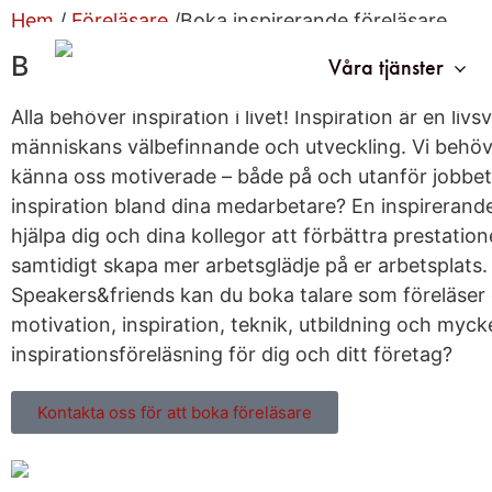
Hem
/
Föreläsare
/Boka inspirerande föreläsare
Boka inspirerande föreläsare
Våra tjänster
Alla behöver inspiration i livet! Inspiration är en livs
människans välbefinnande och utveckling. Vi behöver
känna oss motiverade – både på och utanför jobbet.
inspiration bland dina medarbetare? En inspirerand
hjälpa dig och dina kollegor att förbättra prestatio
samtidigt skapa mer arbetsglädje på er arbetsplats.
Speakers&friends kan du boka talare som föreläser
motivation, inspiration, teknik, utbildning och myck
inspirationsföreläsning för dig och ditt företag?
Kontakta oss för att boka föreläsare