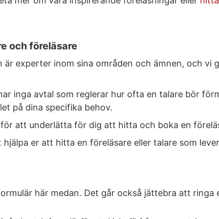
veta mer om våra inspirerande föreläsningar eller
hitt
re och föreläsare
 är experter inom sina områden och ämnen, och vi gen
har inga avtal som reglerar hur ofta en talare bör för
let på dina specifika behov.
 för att underlätta för dig att hitta och boka en för
jälpa er att hitta en föreläsare eller talare som lever u
rmulär här medan. Det går också jättebra att ringa el