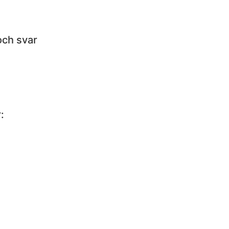
och svar
: