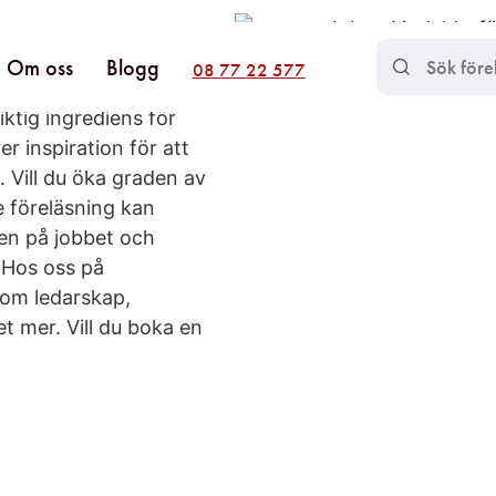
Om oss
Blogg
08 77 22 577
viktig ingrediens för
 inspiration för att
 Vill du öka graden av
e föreläsning kan
nen på jobbet och
 Hos oss på
 om ledarskap,
et mer. Vill du boka en