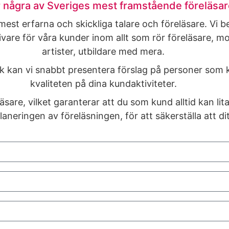
r några av Sveriges mest framstående föreläsa
est erfarna och skickliga talare och föreläsare. Vi b
dgivare för våra kunder inom allt som rör föreläsare, m
artister, utbildare med mera.
kan vi snabbt presentera förslag på personer som kan
kvaliteten på dina kundaktiviteter.
are, vilket garanterar att du som kund alltid kan lita
aneringen av föreläsningen, för att säkerställa att dit