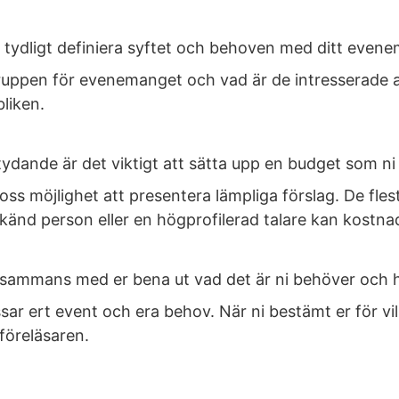
tt tydligt definiera syftet och behoven med ditt even
ruppen för evenemanget och vad är de intresserade a
bliken.
dande är det viktigt att sätta upp en budget som ni ka
ss möjlighet att presentera lämpliga förslag. De flest
änd person eller en högprofilerad talare kan kostna
tillsammans med er bena ut vad det är ni behöver och h
sar ert event och era behov. När ni bestämt er för vil
föreläsaren.