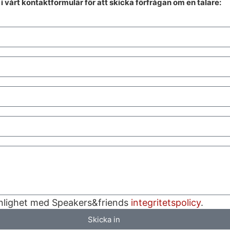
l i vårt kontaktformulär för att skicka förfrågan om en talare:
enlighet med Speakers&friends
integritetspolicy
.
Skicka in