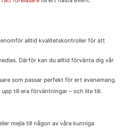
a rätt föreläsare
till ert nästa event.
omför alltid kvalitetskontroller för att
medlas. Därför kan du alltid förvänta dig vår
eläsare som passar perfekt för ert evenemang.
pp till era förväntningar – och lite till.
ler mejla till någon av våra kunniga