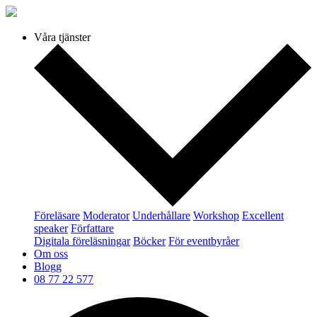
Våra tjänster
Föreläsare
Moderator
Underhållare
Workshop
Excellent
speaker
Författare
Digitala föreläsningar
Böcker
För eventbyråer
Om oss
Blogg
08 77 22 577