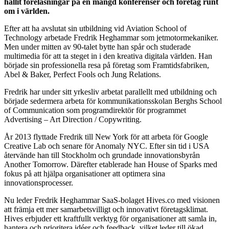
hållit föreläsningar på en mängd konferenser och företag runt
om i världen.
Efter att ha avslutat sin utbildning vid Aviation School of
Technology arbetade Fredrik Heghammar som jetmotormekaniker.
Men under mitten av 90-talet bytte han spår och studerade
multimedia för att ta steget in i den kreativa digitala världen. Han
började sin professionella resa på företag som Framtidsfabriken,
Abel & Baker, Perfect Fools och Jung Relations.
Fredrik har under sitt yrkesliv arbetat parallellt med utbildning och
började sedermera arbeta för kommunikationsskolan Berghs School
of Communication som programdirektör för programmet
Advertising – Art Direction / Copywriting.
År 2013 flyttade Fredrik till New York för att arbeta för Google
Creative Lab och senare för Anomaly NYC. Efter sin tid i USA
återvände han till Stockholm och grundade innovationsbyrån
Another Tomorrow. Därefter etablerade han House of Sparks med
fokus på att hjälpa organisationer att optimera sina
innovationsprocesser.
Nu leder Fredrik Heghammar SaaS-bolaget Hives.co med visionen
att främja ett mer samarbetsvilligt och innovativt företagsklimat.
Hives erbjuder ett kraftfullt verktyg för organisationer att samla in,
hantera och prioritera idéer och feedback, vilket leder till ökad