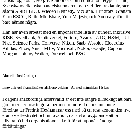
Musikhögskolan, Berghs School of Communication, Hyper Island,
Svensk-amerikanska handelskammaren, och vid flera reklambyråer
såsom ANRBBDO, Wieden Kennedy, McCann, Brindfors, Granath
Euro RSCG, Ruth, Mindshare, Your Majesty, och Anomaly, för att
bara nämna några.
Han har även arbetat med en imponerande lista av kunder, inklusive
RISE, Swedbank, Skatteverket, Fortum, Avanza, ATG, H&M, TUI,
Piteå Science Parks, Converse, Nikon, Saab, Absolut, Electrolux,
Adidas, Pfizer, Vinci, MTV, Microsoft, Nokia, Google, Captain
Morgan, Johnny Walker, Duracell och P&G.
Aktuell föreläsning:
Innovativ och framtidssäker affärsutveckling – AI med människan i fokus
I dagens snabbrörliga affärsvärld är det inte längre tillräckligt att bara
göra mer – vi måste göra mer med mindre. I ett inspirerande
föredrag tar Fredrik Heghammar oss med på en resa genom den nya
eran av effektivitet och innovation, där det är avgörande att ta
tillvara på hela organisationens kraft för att uppnå ständiga
förbättringar.