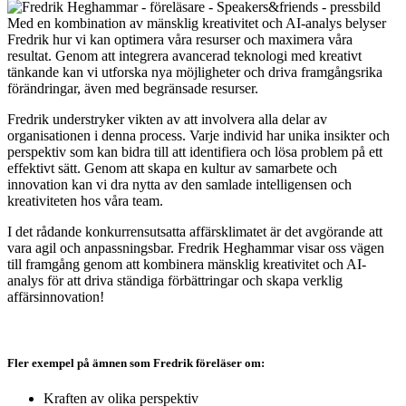
Med en kombination av mänsklig kreativitet och AI-analys belyser
Fredrik hur vi kan optimera våra resurser och maximera våra
resultat. Genom att integrera avancerad teknologi med kreativt
tänkande kan vi utforska nya möjligheter och driva framgångsrika
förändringar, även med begränsade resurser.
Fredrik understryker vikten av att involvera alla delar av
organisationen i denna process. Varje individ har unika insikter och
perspektiv som kan bidra till att identifiera och lösa problem på ett
effektivt sätt. Genom att skapa en kultur av samarbete och
innovation kan vi dra nytta av den samlade intelligensen och
kreativiteten hos våra team.
I det rådande konkurrensutsatta affärsklimatet är det avgörande att
vara agil och anpassningsbar. Fredrik Heghammar visar oss vägen
till framgång genom att kombinera mänsklig kreativitet och AI-
analys för att driva ständiga förbättringar och skapa verklig
affärsinnovation!
Fler exempel på ämnen som Fredrik föreläser om:
Kraften av olika perspektiv