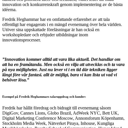
innovation och konkurrenskraft genom implementering av de bästa
idéerna.
Fredrik Heghammar har en omfattande erfarenhet av att tala
offentligt har engagerats i en mängd evenemang över hela världen.
Utöver sina uppskattade föreläsningar är han också en
workshopledare och erbjuder utbildningar inom
innovationsprocesser.
”Innovation kommer alltid att vara lika aktuell. Det handlar om
att ha en framåtanda. Men också en vilja att utvecklas och ta vara
på nya möjligheter. Just nu lever vi i en tid där tekniken ligger
långt före vår fantasi. allt är möjligt, bara vi kan lista ut vad vi
behöver lösa.”
Exempel på Fredrik Heghammars talaruppdrag och kunder:
Fredrik har hållit föredrag och bidragit till evenemang såsom
DigiGov, Cannes Lions, Globo Brazil, AdWeek NYC, Bett UK,
Digital Marketing Conference Moscow, Annonsforum Köpenhamn,
Stockholm Media Week, Nätverket Piraya, Inhouse, Kungliga