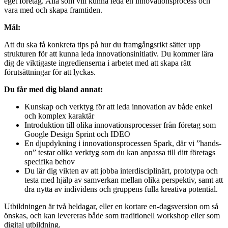
eget företag. Alla som vill kunna leda en innovationsprocess och
vara med och skapa framtiden.
Mål:
Att du ska få konkreta tips på hur du framgångsrikt sätter upp
strukturen för att kunna leda innovationsinitiativ. Du kommer lära
dig de viktigaste ingredienserna i arbetet med att skapa rätt
förutsättningar för att lyckas.
Du får med dig bland annat:
Kunskap och verktyg för att leda innovation av både enkel
och komplex karaktär
Introduktion till olika innovationsprocesser från företag som
Google Design Sprint och IDEO
En djupdykning i innovationsprocessen Spark, där vi ”hands-
on” testar olika verktyg som du kan anpassa till ditt företags
specifika behov
Du lär dig vikten av att jobba interdisciplinärt, prototypa och
testa med hjälp av samverkan mellan olika perspektiv, samt att
dra nytta av individens och gruppens fulla kreativa potential.
Utbildningen är två heldagar, eller en kortare en-dagsversion om så
önskas, och kan levereras både som traditionell workshop eller som
digital utbildning.