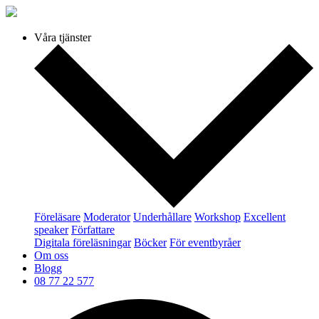
Våra tjänster
Föreläsare
Moderator
Underhållare
Workshop
Excellent
speaker
Författare
Digitala föreläsningar
Böcker
För eventbyråer
Om oss
Blogg
08 77 22 577