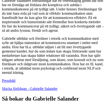
Gabrielle Salanders föreläsningar har en vetenskaplig grund där hon
har en förmåga att förklara det komplexa och subtila i
kommunikationen på ett tydligt sätt. Under hennes föreläsningar får
du inte bara reda på vad som är effektiv kommunikation utan
framförallt hur du kan göra för att kommunicera effektivt. På ett
inspirerande och humoristiskt sätt förmedlar hon konkreta metoder
för hur du kommunicerar på ett tydligt, säkert och övertygande sätt –
så att andra lyssnar, förstår och agerar.
Gabrielle utbildar och föreläser i retorik och kommunikation med
syfte att hjälpa människor att kommunicera smartare i mötet med
andra. Hon har bl.a. utbildat säljare i att bli mer övertygande
gentemot kunder, hur du som ledare kan skapa förtroende samt hur
medarbetare kan skapa bättre relationer till varandra. Hon har själv
tidigare arbetat med försäljning, som lärare, som konsult och nu som
föreläsare och rådgivare inom kommunikation. Hon har en fil. kand.
i retorik, är utbildad inom psykologi och certifierad inom NLP och
mental träning.
Pressbild
Skicka förfrågan - Gabrielle Salander
Så bokar du Gabrielle Salander