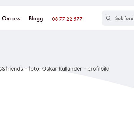
Om oss
Blogg
08 77 22 577