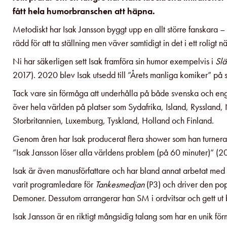
fått hela humorbranschen att häpna.
Metodiskt har Isak Jansson byggt upp en allt större fanskara –
rädd för att ta ställning men väver samtidigt in det i ett roligt nä
Ni har säkerligen sett Isak framföra sin humor exempelvis i
Slä
2017). 2020 blev Isak utsedd till ”Årets manliga komiker” på
Tack vare sin förmåga att underhålla på både svenska och eng
över hela världen på platser som Sydafrika, Island, Ryssland,
Storbritannien, Luxemburg, Tyskland, Holland och Finland.
Genom åren har Isak producerat flera shower som han turnerat me
”Isak Jansson löser alla världens problem (på 60 minuter)” 
Isak är även manusförfattare och har bland annat arbetat med
varit programledare för
Tankesmedjan
(P3) och driver den po
Demoner. Dessutom arrangerar han SM i ordvitsar och gett u
Isak Jansson är en riktigt mångsidig talang som har en unik för