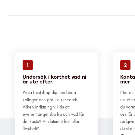
1
2
Undersök i korthet vad ni
Konta
är ute efter.
mer
Prata först ihop dig med dina
När du h
kollegor och gör lite research.
ute efte
Vilken inriktning vill du att
du varm
evenemanget ska ha och vad får
oss för 
det kosta? Är datumet fast eller
rådgivn
flexibelt?
du ska h