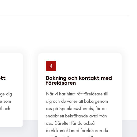
4
ett
Bokning och kontakt med
föreläsaren
 ge dig
När vi har hittat rätt föreläsare till
re som
dig och du väljer att boka genom
ål och
oss på Speakers&friends, får du
snabbt ett bekräftande avtal från
oss. Därefter får du också
direktkontakt med föreläsaren du