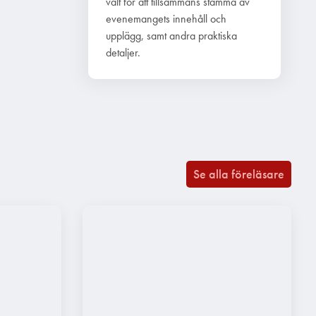
valt för att tillsammans stämma av
evenemangets innehåll och
upplägg, samt andra praktiska
detaljer.
Se alla föreläsare