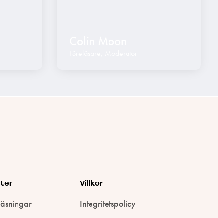
Colin Moon
Föreläsare
,
Moderator
ster
Villkor
läsningar
Integritetspolicy