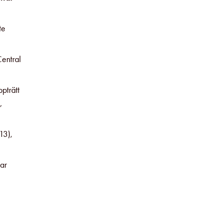
te
entral
pträtt
,
13),
ar