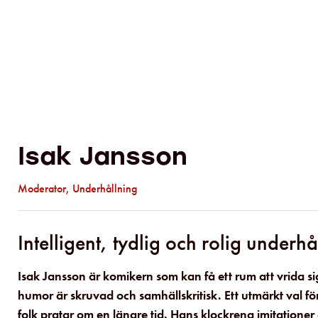
Isak Jansson
Moderator
,
Underhållning
Intelligent, tydlig och rolig underhå
Isak Jansson är komikern som kan få ett rum att vrida s
humor är skruvad och samhällskritisk. Ett utmärkt val f
folk pratar om en längre tid. Hans klockrena imitatione