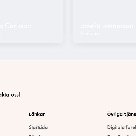
a Carlsson
Josefin Johansson
e
Föreläsare
akta oss!
Länkar
Övriga tjän
Startsida
Digitala före