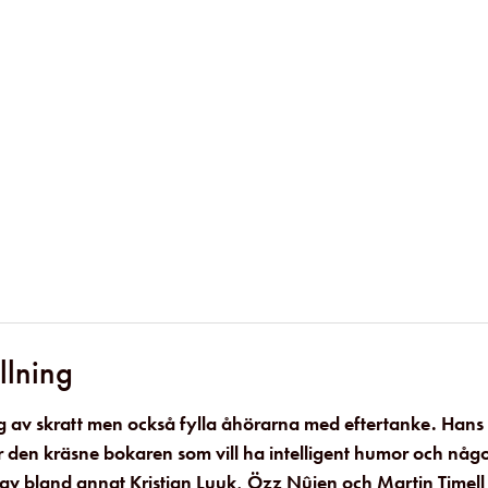
llning
ig av skratt men också fylla åhörarna med eftertanke. Hans
ör den kräsne bokaren som vill ha intelligent humor och någ
r av bland annat Kristian Luuk, Özz Nûjen och Martin Timell