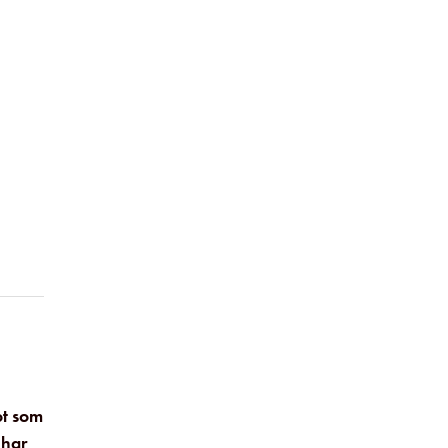
ot som
 har