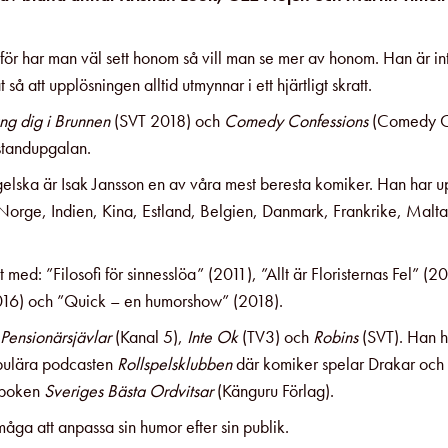
 för har man väl sett honom så vill man se mer av honom. Han är in
t så att upplösningen alltid utmynnar i ett hjärtligt skratt.
ng dig i Brunnen
(SVT 2018) och
Comedy Confessions
(Comedy C
 standupgalan.
elska är Isak Jansson en av våra mest beresta komiker. Han har up
 Norge, Indien, Kina, Estland, Belgien, Danmark, Frankrike, Malta
d: ”Filosofi för sinnesslöa” (2011), ”Allt är Floristernas Fel” (20
(2016) och ”Quick – en humorshow” (2018).
Pensionärsjävlar
(Kanal 5),
Inte Ok
(TV3) och
Robins
(SVT). Han h
pulära podcasten
Rollspelsklubben
där komiker spelar Drakar och
t boken
Sveriges Bästa Ordvitsar
(Känguru Förlag).
måga att anpassa sin humor efter sin publik.