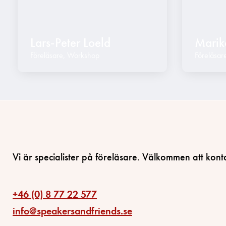
Lars-Peter Loeld
Marik
Föreläsare
,
Workshop
Föreläsar
Vi är specialister på föreläsare. Välkommen att kont
+46 (0) 8 77 22 577
info@speakersandfriends.se