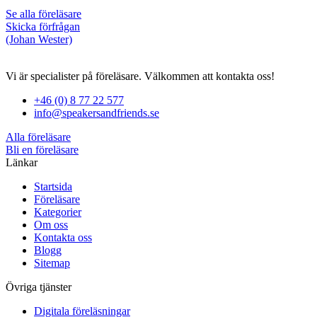
Se alla föreläsare
Skicka förfrågan
(Johan Wester)
Vi är specialister på föreläsare. Välkommen att kontakta oss!
+46 (0) 8 77 22 577
info@speakersandfriends.se
Alla föreläsare
Bli en föreläsare​
Länkar
Startsida
Föreläsare
Kategorier
Om oss
Kontakta oss
Blogg
Sitemap
Övriga tjänster
Digitala föreläsningar