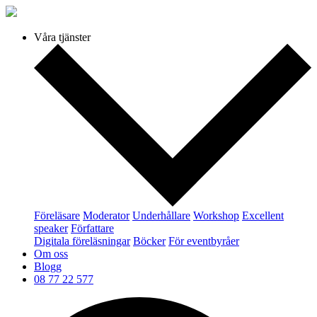
Våra tjänster
Föreläsare
Moderator
Underhållare
Workshop
Excellent
speaker
Författare
Digitala föreläsningar
Böcker
För eventbyråer
Om oss
Blogg
08 77 22 577