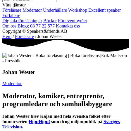
Våra tjänster
Föreläsare
Moderator
Underhållare
Workshop
Excellent speaker
Författare
Digitala föreläsningar
Böcker
För eventbyråer
Om oss
Blogg
08 77 22 577
Kontakta oss
Copyright © Speakers&friends AB
Hem
/
Föreläsare
/ Johan Wester
Johan Wester
Moderator
Moderator, komiker, entreprenör,
programledare och samhällsbyggare
Johan Wester blev Kajan med hela svenska folket efter
humorserien
HippHipp!
som drog miljonpublik på
Sveriges
Television
.