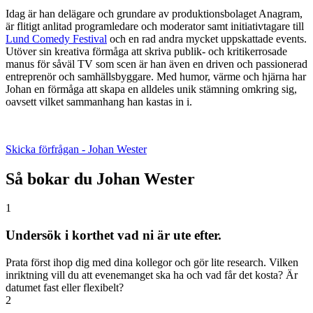
Idag är han delägare och grundare av produktionsbolaget Anagram,
är flitigt anlitad programledare och moderator samt initiativtagare till
Lund Comedy Festival
och en rad andra mycket uppskattade events.
Utöver sin kreativa förmåga att skriva publik- och kritikerrosade
manus för såväl TV som scen är han även en driven och passionerad
entreprenör och samhällsbyggare. Med humor, värme och hjärna har
Johan en förmåga att skapa en alldeles unik stämning omkring sig,
oavsett vilket sammanhang han kastas in i.
Skicka förfrågan - Johan Wester
Så bokar du Johan Wester
1
Undersök i korthet vad ni är ute efter.
Prata först ihop dig med dina kollegor och gör lite research. Vilken
inriktning vill du att evenemanget ska ha och vad får det kosta? Är
datumet fast eller flexibelt?
2