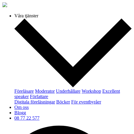
Våra tjänster
Föreläsare
Moderator
Underhållare
Workshop
Excellent
speaker
Författare
Digitala föreläsningar
Böcker
För eventbyråer
Om oss
Blogg
08 77 22 577