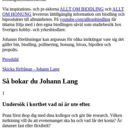
Via inspirations- och pr-sidorna
ALLT OM BIODLING
och
ALLT
OM HONUNG
levereras lättillgänglig information om biodling och
biprodukter till allmänheten. På
youtube.com/alltombiodling
får
tittarna följa med i den egna biodlingen såväl som studiebesök hos
Sveriges hobby- och yrkesbiodlare.
Johanns föreläsningar kan anpassas för olika inriktingar vare sig det
gäller bin, biodling, pollinering, honung, bivax, bipollen och
propolis.
Pressbild
Skicka förfrågan - Johann Lang
Så bokar du Johann Lang
1
Undersök i korthet vad ni är ute efter.
Prata först ihop dig med dina kollegor och gör lite research. Vilken
inriktning vill du att evenemanget ska ha och vad får det kosta? Är
datumet fast eller flexibelt?