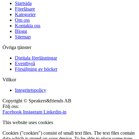
Startsida
Föreläsare
Kategorier
Om oss
Kontakta oss
Blogg
Sitemap
Övriga tjänster
Digitala föreläsningar
Eventbyrå
Försäljning av böcker
Villkor
Integritetspolicy
Copyright © Speakers&friends AB
Följ oss:
Facebook
Instagram
Linkedin-in
This website uses cookies
Cookies ("cookies") consist of small text files. The text files contain
data which is stored on your device. To be able to place some type