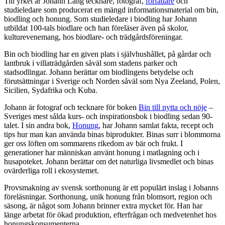
Till yrket är Johann Lang tecknare, fotograf,
författare
och
studieledare som producerat en mängd informationsmaterial om bin,
biodling och honung. Som studieledare i biodling har Johann
utbildat 100-tals biodlare och han föreläser även på skolor,
kulturevenemang, hos biodlare- och trädgårdsföreningar.
Bin och biodling har en given plats i självhushållet, på gårdar och
lantbruk i villaträdgården såväl som stadens parker och
stadsodlingar. Johann berättar om biodlingens betydelse och
förutsättningar i Sverige och Norden såväl som Nya Zeeland, Polen,
Sicilien, Sydafrika och Kuba.
Johann är fotograf och tecknare för boken
Bin till nytta och nöje
–
Sveriges mest sålda kurs- och inspirationsbok i biodling sedan 90-
talet. I sin andra bok,
Honung
, har Johann samlat fakta, recept och
tips hur man kan använda binas biprodukter. Binas surr i blommorna
ger oss löften om sommarens rikedom av bär och frukt. I
generationer har människan använt honung i matlagning och i
husapoteket. Johann berättar om det naturliga livsmedlet och binas
ovärderliga roll i ekosystemet.
Provsmakning av svensk sorthonung är ett populärt inslag i Johanns
föreläsningar. Sorthonung, unik honung från blomsort, region och
säsong, är något som Johann brinner extra mycket för. Han har
länge arbetat för ökad produktion, efterfrågan och medvetenhet hos
honungskonsumenterna.