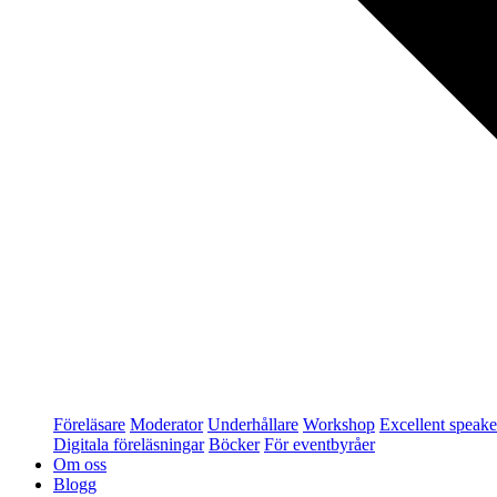
Föreläsare
Moderator
Underhållare
Workshop
Excellent speake
Digitala föreläsningar
Böcker
För eventbyråer
Om oss
Blogg