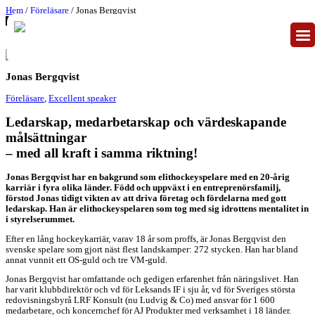
Hem
/
Föreläsare
/ Jonas Bergqvist
Jonas Bergqvist
Föreläsare
,
Excellent speaker
Ledarskap, medarbetarskap och värdeskapande
målsättningar
– med all kraft i samma riktning!
Jonas Bergqvist har en bakgrund som elithockeyspelare med en 20-årig
karriär i fyra olika länder. Född och uppväxt i en entreprenörsfamilj,
förstod Jonas tidigt vikten av att driva företag och fördelarna med gott
ledarskap. Han är elithockeyspelaren som tog med sig idrottens mentalitet in
i styrelserummet.
Efter en lång hockeykarriär, varav 18 år som proffs, är Jonas Bergqvist den
svenske spelare som gjort näst flest landskamper: 272 stycken. Han har bland
annat vunnit ett OS-guld och tre VM-guld.
Jonas Bergqvist har omfattande och gedigen erfarenhet från näringslivet. Han
har varit klubbdirektör och vd för Leksands IF i sju år, vd för Sveriges största
redovisningsbyrå LRF Konsult (nu Ludvig & Co) med ansvar för 1 600
medarbetare, och koncernchef för AJ Produkter med verksamhet i 18 länder.