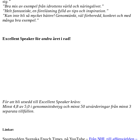
sig.”
”Bra mix av exempel från idrottens värld och näringslivet.”
”Helt fantastiskt, en föreläsning fylld av tips och inspiration.”
”Kan inte bli så mycket bättre! Genomtänkt, väl förberedd, konkret och med
många bra exempel.”
Excellent Speaker för
andra
året i rad!
För att bli utsedd till Excellent Speaker krävs:
Minst 4,8 av 5,0 i genomsnittsbetyg och minst 50 utvärderingar från minst 3
separata tillfällen.
Länkar:
Sportpodden Svenska Epoch Times, på YouTube –
Från NHL till affärsvärlden –