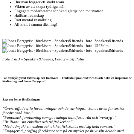
Hur man bygger ett starkt team
Vikten av att skapa tydliga mål
Engagera medarbetarna för ökad glädje och motivation
Hållbart ledarskap
Rätt mental inställning
All kraft i samma riktning!
Foto 1 & 3 – Speakers&friends, Foto 2 – Ulf Palm
För framgångsrikt ledarskap och teamwork – kontakta Speakers&friends och boka en inspirerande
föreläsning med Jonas Bergqvist!
Sagt om Jonas föreläsningar:
”Överträffade alla förväntningar och de var höga… Jonas är en fantastisk
föredragshållare!”
”Fantastisk föreläsning som gav många handfasta råd och ´verktyg´.”
”Brilliant i sin enkelhet och träffsäkerhet.”
”Med ödmjukhet, visdom och äkthet fick Jonas med sig hela rummet.”
”Engagerad, proffsig föreläsare som på ett mycket positivt sätt delade med