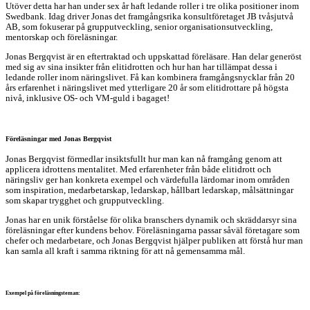
Utöver detta har han under sex år haft ledande roller i tre olika positioner inom
Swedbank. Idag driver Jonas det framgångsrika konsultföretaget JB tvåsjutvå
AB, som fokuserar på grupputveckling, senior organisationsutveckling,
mentorskap och föreläsningar.
Jonas Bergqvist är en eftertraktad och uppskattad föreläsare. Han delar generöst
med sig av sina insikter från elitidrotten och hur han har tillämpat dessa i
ledande roller inom näringslivet. Få kan kombinera framgångsnycklar från 20
års erfarenhet i näringslivet med ytterligare 20 år som elitidrottare på högsta
nivå, inklusive OS- och VM-guld i bagaget!
Föreläsningar med Jonas Bergqvist
Jonas Bergqvist förmedlar insiktsfullt hur man kan nå framgång genom att
applicera idrottens mentalitet. Med erfarenheter från både elitidrott och
näringsliv ger han konkreta exempel och värdefulla lärdomar inom områden
som inspiration, medarbetarskap, ledarskap, hållbart ledarskap, målsättningar
som skapar trygghet och grupputveckling.
Jonas har en unik förståelse för olika branschers dynamik och skräddarsyr sina
föreläsningar efter kundens behov. Föreläsningarna passar såväl företagare som
chefer och medarbetare, och Jonas Bergqvist hjälper publiken att förstå hur man
kan samla all kraft i samma riktning för att nå gemensamma mål.
Exempel på föreläsningsteman: