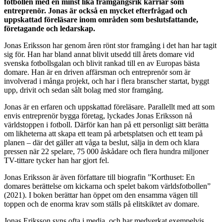
fotbollen med en minst lika framgångsrik karriär som
entreprenör. Jonas är också en mycket efterfrågad och
uppskattad föreläsare inom områden som beslutsfattande,
företagande och ledarskap.
Jonas Eriksson har genom åren rönt stor framgång i det han har tagit
sig för. Han har bland annat blivit utsedd till årets domare vid
svenska fotbollsgalan och blivit rankad till en av Europas bästa
domare. Han är en driven affärsman och entreprenör som är
involverad i många projekt, och har i flera branscher startat, byggt
upp, drivit och sedan sålt bolag med stor framgång.
Jonas är en erfaren och uppskattad föreläsare. Parallellt med att som
envis entreprenör bygga företag, lyckades Jonas Eriksson nå
världstoppen i fotboll. Därför kan han på ett personligt sätt berätta
om likheterna att skapa ett team på arbetsplatsen och ett team på
planen – där det gäller att våga ta beslut, sälja in dem och klara
pressen när 22 spelare, 75 000 åskådare och flera hundra miljoner
TV-tittare tycker han har gjort fel.
Jonas Eriksson är även författare till biografin ”Korthuset: En
domares berättelse om kickarna och spelet bakom världsfotbollen”
(2021). I boken berättar han öppet om den ensamma vägen till
toppen och de enorma krav som ställs på elitskiktet av domare.
Jonas Eriksson syns ofta i media, och har medverkat exempelvis