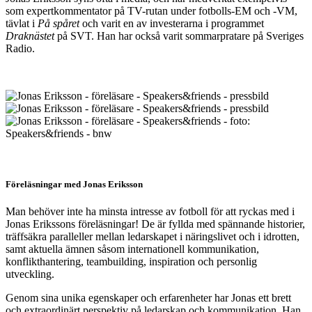
som expertkommentator på TV-rutan under fotbolls-EM och -VM,
tävlat i
På spåret
och varit en av investerarna i programmet
Draknästet
på SVT. Han har också varit sommarpratare på Sveriges
Radio.
Föreläsningar med Jonas Eriksson
Man behöver inte ha minsta intresse av fotboll för att ryckas med i
Jonas Erikssons föreläsningar! De är fyllda med spännande historier,
träffsäkra paralleller mellan ledarskapet i näringslivet och i idrotten,
samt aktuella ämnen såsom internationell kommunikation,
konflikthantering, teambuilding, inspiration och personlig
utveckling.
Genom sina unika egenskaper och erfarenheter har Jonas ett brett
och extraordinärt perspektiv på ledarskap och kommunikation. Han