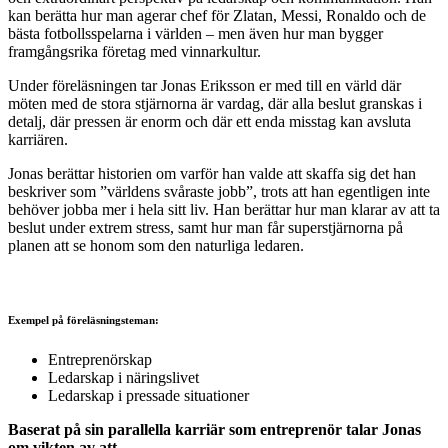
kan berätta hur man agerar chef för Zlatan, Messi, Ronaldo och de
bästa fotbollsspelarna i världen – men även hur man bygger
framgångsrika företag med vinnarkultur.
Under föreläsningen tar Jonas Eriksson er med till en värld där
möten med de stora stjärnorna är vardag, där alla beslut granskas i
detalj, där pressen är enorm och där ett enda misstag kan avsluta
karriären.
Jonas berättar historien om varför han valde att skaffa sig det han
beskriver som ”världens svåraste jobb”, trots att han egentligen inte
behöver jobba mer i hela sitt liv. Han berättar hur man klarar av att ta
beslut under extrem stress, samt hur man får superstjärnorna på
planen att se honom som den naturliga ledaren.
Exempel på föreläsningsteman:
Entreprenörskap
Ledarskap i näringslivet
Ledarskap i pressade situationer
Baserat på sin parallella karriär som entreprenör talar Jonas
om vikten av att