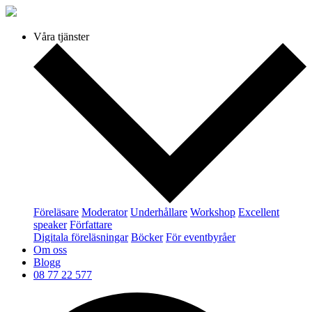
Våra tjänster
Föreläsare
Moderator
Underhållare
Workshop
Excellent
speaker
Författare
Digitala föreläsningar
Böcker
För eventbyråer
Om oss
Blogg
08 77 22 577