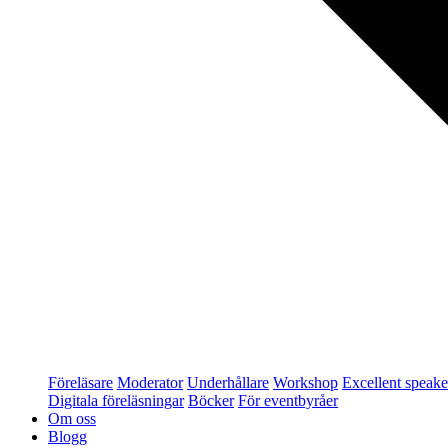
Föreläsare
Moderator
Underhållare
Workshop
Excellent speake
Digitala föreläsningar
Böcker
För eventbyråer
Om oss
Blogg