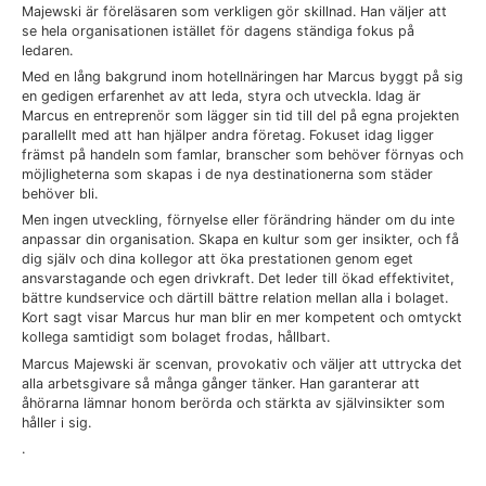
Majewski är föreläsaren som verkligen gör skillnad. Han väljer att
se hela organisationen istället för dagens ständiga fokus på
ledaren.
Med en lång bakgrund inom hotellnäringen har Marcus byggt på sig
en gedigen erfarenhet av att leda, styra och utveckla. Idag är
Marcus en entreprenör som lägger sin tid till del på egna projekten
parallellt med att han hjälper andra företag. Fokuset idag ligger
främst på handeln som famlar, branscher som behöver förnyas och
möjligheterna som skapas i de nya destinationerna som städer
behöver bli.
Men ingen utveckling, förnyelse eller förändring händer om du inte
anpassar din organisation. Skapa en kultur som ger insikter, och få
dig själv och dina kollegor att öka prestationen genom eget
ansvarstagande och egen drivkraft. Det leder till ökad effektivitet,
bättre kundservice och därtill bättre relation mellan alla i bolaget.
Kort sagt visar Marcus hur man blir en mer kompetent och omtyckt
kollega samtidigt som bolaget frodas, hållbart.
Marcus Majewski är scenvan, provokativ och väljer att uttrycka det
alla arbetsgivare så många gånger tänker. Han garanterar att
åhörarna lämnar honom berörda och stärkta av självinsikter som
håller i sig.
.