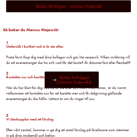
Skicka förfrågan - Marcus Majewski
Så bokar du Marcus Majewski
1
Undersök i korthet vad ni är ute efter.
Prata först ihop dig med dina kollegor och gör lite research. Vilken inriktning vill
du att evenemanget ska ha och vad får det kosta? Är datumet fast eller flexibelt?
2
Skicka förfrågan
Kontakta oss och berätta mer
(Marcus Majewski)
När du har klart för dig vad du är ute efter och inom vilka ramar, är du varmt
välkommen att kontakta oss för att berätta mer och få rådgivning gällande
evenemanget du ska hålla. Lättast är om du ringer till oss.
3
Vi återkopplar med ett förslag
Efter vårt samtal, kommer vi ge dig ett antal förslag på föreläsare som stämmer
in på dina önskemål och behov.