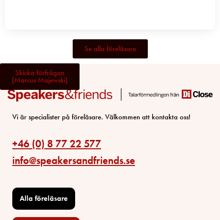
Mia Hultman
Föreläsare
,
Excellent speaker
,
Moderator
,
Workshop
,
Författare
Se alla föreläsare
Skicka förfrågan
(Marcus Majewski)
Vi är specialister på föreläsare. Välkommen att kontakta oss!
+46 (0) 8 77 22 577
info@speakersandfriends.se
Alla föreläsare