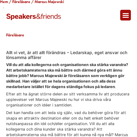
Hem
/
Föreläsare
/ Marcus Majewski
Marcus Majewski
Föreläsare
Allt vi vet, är att allt förändras – Ledarskap, eget ansvar och
lönsamma affärer
Vill du att alla kollegerna och organisationen ska stärka varandra?
Att arbetskamraterna ska må bättre och därmed göra ett ännu
bättre jobb? Marcus Majewski är föreläsaren som verkligen gör
skillnad. Han väljer att se hela organisationen och alla dess
medarbetare istället för dagens ständiga fokus på ledaren
.
Efter att ha ägnat större delen av sitt verksamma liv att producera
upplevelser vet Marcus Majewski nu hur vi ska driva våra
organisationer och idéer i samtiden.
Det kan handla om att leda sig själv, vad du behöver göra för att
skapa en attraktiv destination eller om du helt enkelt behöver
nutidsanpassa din idé och/eller organisation. Vill du att alla
kollegerna och dina kunder ska stärka varandra? Att
arbetskamraterna ska må bättre för att kunna nå nya mål? Marcus