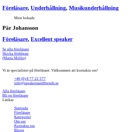
Föreläsare
,
Underhållning
,
Musikunderhållning
Mest bokade
Pär Johansson
Föreläsare
,
Excellent speaker
Se alla föreläsare
Skicka förfrågan
(Maria Möller)
Vi är specialister på föreläsare. Välkommen att kontakta oss!
+46 (0) 8 77 22 577
info@speakersandfriends.se
Alla föreläsare
Bli en föreläsare​
Länkar
Startsida
Föreläsare
Kategorier
Om oss
Kontakta oss
Blogg