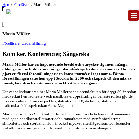
Hem
/
Föreläsare
/ Maria Möller
Maria Möller
Föreläsare
,
Underhållning
Komiker, Konferencier, Sångerska
Maria Möller har en imponerande bredd och uttrycker sig inom många
olika genrer och stilar som sångerska, skådespelerska och komiker. Hon har
gjort ett flertal föreställningar och konsertturnéer i eget namn. Första
föreställningen satte hon upp i Stockholm 2000 och skapade då den mix av
musik, komik och imitationer som blivit hennes signum
.
Utöver solistkarriären har Maria Möller sedan scendebuten för drygt 30 år sedan
medverkat i en rad teater- och musikteateruppsättningar. Senaste rollen gjorde
hon i musikalen Camera på Östgötateatern 2018, då hon gestaltade den
italienska skådespelerskan Anna Magnani.
Maria har sin bas i Stockholm. Hon arbetar runtom i hela landet tillsammans
med egna bandkonstellationer och i samarbeten med symfoniorkestrar,
sinfoniettor och storband. Hon är också mycket efterfrågad som konferencier
vid allt från större galor till de mindre mer intima sammanhangen.