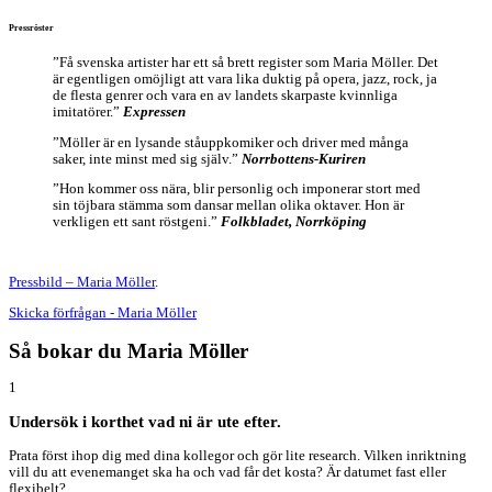
Pressröster
”Få svenska artister har ett så brett register som Maria Möller. Det
är egentligen omöjligt att vara lika duktig på opera, jazz, rock, ja
de flesta genrer och vara en av landets skarpaste kvinnliga
imitatörer.”
Expressen
”Möller är en lysande ståuppkomiker och driver med många
saker, inte minst med sig själv.”
Norrbottens-Kuriren
”Hon kommer oss nära, blir personlig och imponerar stort med
sin töjbara stämma som dansar mellan olika oktaver. Hon är
verkligen ett sant röstgeni.”
Folkbladet, Norrköping
Pressbild – Maria Möller
.
Skicka förfrågan - Maria Möller
Så bokar du Maria Möller
1
Undersök i korthet vad ni är ute efter.
Prata först ihop dig med dina kollegor och gör lite research. Vilken inriktning
vill du att evenemanget ska ha och vad får det kosta? Är datumet fast eller
flexibelt?