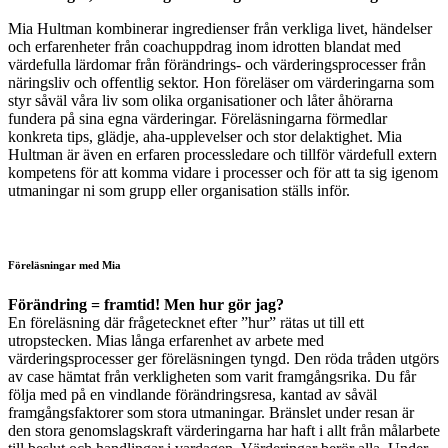
Mia Hultman kombinerar ingredienser från verkliga livet, händelser
och erfarenheter från coachuppdrag inom idrotten blandat med
värdefulla lärdomar från förändrings- och värderingsprocesser från
näringsliv och offentlig sektor. Hon föreläser om värderingarna som
styr såväl våra liv som olika organisationer och låter åhörarna
fundera på sina egna värderingar. Föreläsningarna förmedlar
konkreta tips, glädje, aha-upplevelser och stor delaktighet. Mia
Hultman är även en erfaren processledare och tillför värdefull extern
kompetens för att komma vidare i processer och för att ta sig igenom
utmaningar ni som grupp eller organisation ställs inför.
Föreläsningar med Mia
Förändring = framtid! Men hur gör jag?
En föreläsning där frågetecknet efter ”hur” rätas ut till ett
utropstecken. Mias långa erfarenhet av arbete med
värderingsprocesser ger föreläsningen tyngd. Den röda tråden utgörs
av case hämtat från verkligheten som varit framgångsrika. Du får
följa med på en vindlande förändringsresa, kantad av såväl
framgångsfaktorer som stora utmaningar. Bränslet under resan är
den stora genomslagskraft värderingarna har haft i allt från målarbete