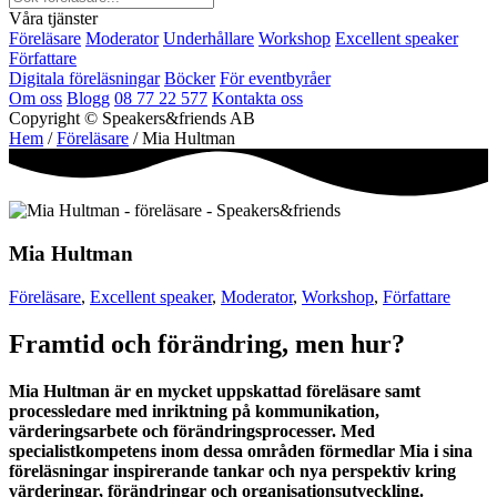
Våra tjänster
Föreläsare
Moderator
Underhållare
Workshop
Excellent speaker
Författare
Digitala föreläsningar
Böcker
För eventbyråer
Om oss
Blogg
08 77 22 577
Kontakta oss
Copyright © Speakers&friends AB
Hem
/
Föreläsare
/ Mia Hultman
Mia Hultman
Föreläsare
,
Excellent speaker
,
Moderator
,
Workshop
,
Författare
Framtid och förändring, men hur?
Mia Hultman är en mycket uppskattad föreläsare samt
processledare med inriktning på kommunikation,
värderingsarbete och förändringsprocesser. Med
specialistkompetens inom dessa områden förmedlar Mia i sina
föreläsningar inspirerande tankar och nya perspektiv kring
värderingar, förändringar och organisationsutveckling.