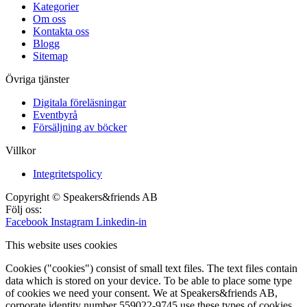
Kategorier
Om oss
Kontakta oss
Blogg
Sitemap
Övriga tjänster
Digitala föreläsningar
Eventbyrå
Försäljning av böcker
Villkor
Integritetspolicy
Copyright © Speakers&friends AB
Följ oss:
Facebook
Instagram
Linkedin-in
This website uses cookies
Cookies ("cookies") consist of small text files. The text files contain
data which is stored on your device. To be able to place some type
of cookies we need your consent. We at Speakers&friends AB,
corporate identity number 559022-9745 use these types of cookies.