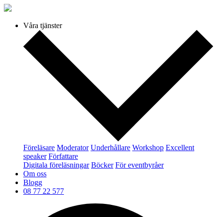
Våra tjänster
Föreläsare
Moderator
Underhållare
Workshop
Excellent
speaker
Författare
Digitala föreläsningar
Böcker
För eventbyråer
Om oss
Blogg
08 77 22 577