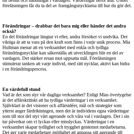
till beslut och handlingar i vardagen. Värderingar berör alla. Under
föreläsningen får du ta del av framgångsnycklarna till hur du gör det.
Förändringar – drabbar det bara mig eller händer det andra
också?
En del förändringar längtar vi efter, andra försöker vi undvika. Det
viktiga är att ta vara på den kraft som finns i varje unik process. Mia
Hultman menar att en verksamhet med enkla och tydliga
förändringsnycklar kan säkerställa att utvecklingen blir en del av
vardagen. Det stärker resan mot uppsatta mål. Föreläsningen
stimulerar tanken att varje individ, med rätt nycklar, aktivt kan bidra
i en förändringsprocess.
En värdefull stund
Vad är det som styr vår dagliga verksamhet? Enligt Mias övertygelse
är det affärskritiskt att ha tydliga värderingar i en verksamhet.
Självklart är det visioner och affärsidéer, mål och strategier som
ytterst anger färdriktningen, men det är individens egna värderingar
som till stor del styr vårt agerande och våra val i vardagen. Det i sin
tur påverkar om vi lyckas eller misslyckas. Värderingar i en
verksamhet skapar tydlighet och trygghet gentemot medarbetarna.
Det ger varje medarbetare möjlighet att anpassa sitt agerande till