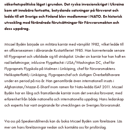
säkerhetspolitiska läget i grunden. Det ryska invasionskriget i Ukraina
kom att innebära fortsatta, betydande satsningar på försvaret och
ledde till att Sverige och Finland blev medlemmar i NATO. En historisk
utveckling med förändrade förutsättningar för Försvarsmakten och
dess uppdrag.
Micael Bydén började sin militära karriär med värnplikt 1982, vilket ledde till
en officersexamen i dåvarande Kustartilleriet 1985. Han konverterade senare
till Flygvapnet och utbildade sig till stridspilot. Under sin karriär har han haft en
rad befattningar, inklusive Flygattaché i USA/Washington DC, chef för
Flygvapnets Flygskola på Malmen i Linköping, chef för Försvarsmaktens
Helikopterflottilj i Linköping, Flygvapenchef och slutligen Överbefälhavare
under en period på nio år. Han genomförde även internationell insats i
Afghanistan/Mazar-E-Sharif inom ramen för Nato-ledda ISAF 2011. Micael
Bydén har en lång och framstående karriär inom det svenska försvaret, med
erfarenhet från både nationella och internationella uppdrag. Hans ledarskap
och expertis har varit avgörande för utvecklingen av Sveriges försvarsmakt.
Via oss på Speakers&friends kan du boka Micael Bydén som föreläsare. Läs
mer om hans föreläsningar nedan och kontakta oss för prisförslag.