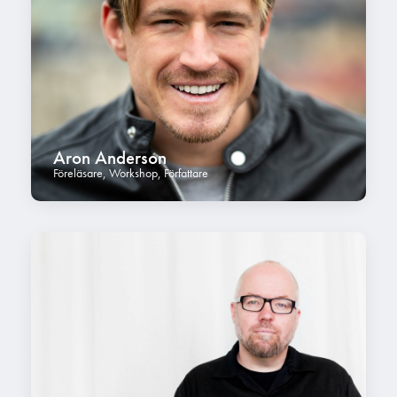
Aron Anderson
Föreläsare
,
Workshop
,
Författare