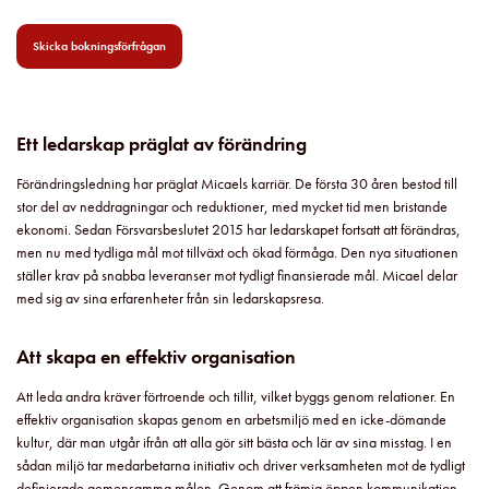
Skicka bokningsförfrågan
Ett ledarskap präglat av förändring
Förändringsledning har präglat Micaels karriär. De första 30 åren bestod till
stor del av neddragningar och reduktioner, med mycket tid men bristande
ekonomi. Sedan Försvarsbeslutet 2015 har ledarskapet fortsatt att förändras,
men nu med tydliga mål mot tillväxt och ökad förmåga. Den nya situationen
ställer krav på snabba leveranser mot tydligt finansierade mål. Micael delar
med sig av sina erfarenheter från sin ledarskapsresa.
Att skapa en effektiv organisation
Att leda andra kräver förtroende och tillit, vilket byggs genom relationer. En
effektiv organisation skapas genom en arbetsmiljö med en icke-dömande
kultur, där man utgår ifrån att alla gör sitt bästa och lär av sina misstag. I en
sådan miljö tar medarbetarna initiativ och driver verksamheten mot de tydligt
definierade gemensamma målen. Genom att främja öppen kommunikation