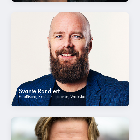
Svante Randlert
Föreläsare
,
Excellent speaker
,
Workshop