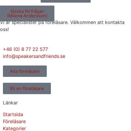
Skicka förfrågan
(Milena Andersson)
Vi är specialister på föreläsare. Välkommen att kontakta
oss!
+46 (0) 8 77 22 577
info@speakersandfriends.se
Alla föreläsare
Bli en föreläsare​
Länkar
Startsida
Föreläsare
Kategorier