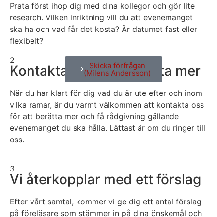
Prata först ihop dig med dina kollegor och gör lite
research. Vilken inriktning vill du att evenemanget
ska ha och vad får det kosta? Är datumet fast eller
flexibelt?
2
Skicka förfrågan
Kontakta oss och berätta mer
(Milena Andersson)
När du har klart för dig vad du är ute efter och inom
vilka ramar, är du varmt välkommen att kontakta oss
för att berätta mer och få rådgivning gällande
evenemanget du ska hålla. Lättast är om du ringer till
oss.
3
Vi återkopplar med ett förslag
Efter vårt samtal, kommer vi ge dig ett antal förslag
på föreläsare som stämmer in på dina önskemål och