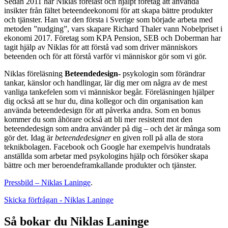
Sedan 2011 har Niklas föreläst och hjälpt företag att använda
insikter från fältet beteendeekonomi för att skapa bättre produkter
och tjänster. Han var den första i Sverige som började arbeta med
metoden ”nudging”, vars skapare Richard Thaler vann Nobelpriset i
ekonomi 2017. Företag som KPA Pension, SEB och Doberman har
tagit hjälp av Niklas för att förstå vad som driver människors
beteenden och för att förstå varför vi människor gör som vi gör.
Niklas föreläsning
Beteendedesign-
psykologin som förändrar
tankar, känslor och handlingar, lär dig mer om några av de mest
vanliga tankefelen som vi människor begår. Föreläsningen hjälper
dig också att se hur du, dina kollegor och din organisation kan
använda beteendedesign för att påverka andra. Som en bonus
kommer du som åhörare också att bli mer resistent mot den
beteendedesign som andra använder på dig – och det är många som
gör det. Idag är
beteendedesigner
en given roll på alla de stora
teknikbolagen. Facebook och Google har exempelvis hundratals
anställda som arbetar med psykologins hjälp och försöker skapa
bättre och mer beroendeframkallande produkter och tjänster.
Pressbild – Niklas Laninge
.
Skicka förfrågan - Niklas Laninge
Så bokar du Niklas Laninge