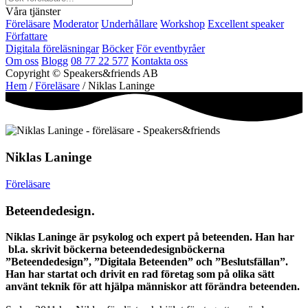
Våra tjänster
Föreläsare
Moderator
Underhållare
Workshop
Excellent speaker
Författare
Digitala föreläsningar
Böcker
För eventbyråer
Om oss
Blogg
08 77 22 577
Kontakta oss
Copyright © Speakers&friends AB
Hem
/
Föreläsare
/ Niklas Laninge
Niklas Laninge
Föreläsare
Beteendedesign.
Niklas Laninge är psykolog och expert på beteenden. Han har
bl.a. skrivit böckerna beteendedesignböckerna
”Beteendedesign”, ”Digitala Beteenden” och ”Beslutsfällan”.
Han har startat och drivit en rad företag som på olika sätt
använt teknik för att hjälpa människor att förändra beteenden.