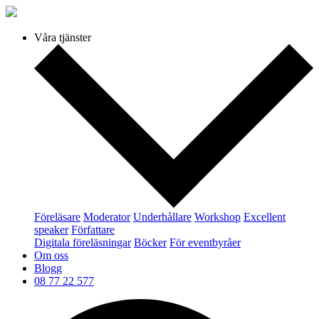
Våra tjänster
Föreläsare
Moderator
Underhållare
Workshop
Excellent
speaker
Författare
Digitala föreläsningar
Böcker
För eventbyråer
Om oss
Blogg
08 77 22 577