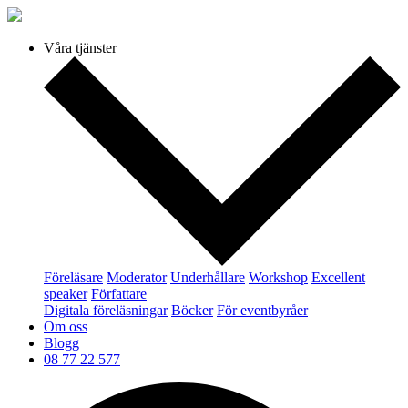
Våra tjänster
Föreläsare
Moderator
Underhållare
Workshop
Excellent
speaker
Författare
Digitala föreläsningar
Böcker
För eventbyråer
Om oss
Blogg
08 77 22 577