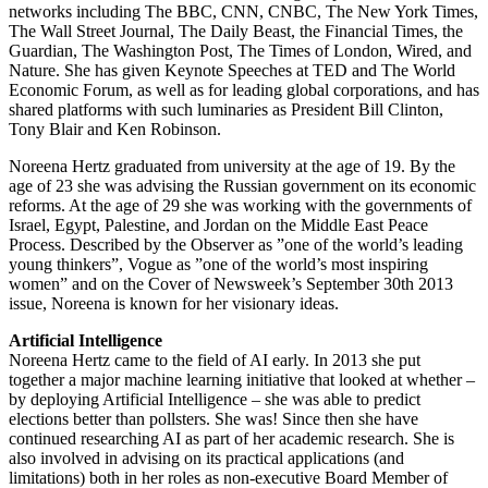
networks including The BBC, CNN, CNBC, The New York Times,
The Wall Street Journal, The Daily Beast, the Financial Times, the
Guardian, The Washington Post, The Times of London, Wired, and
Nature. She has given Keynote Speeches at TED and The World
Economic Forum, as well as for leading global corporations, and has
shared platforms with such luminaries as President Bill Clinton,
Tony Blair and Ken Robinson.
Noreena Hertz graduated from university at the age of 19. By the
age of 23 she was advising the Russian government on its economic
reforms. At the age of 29 she was working with the governments of
Israel, Egypt, Palestine, and Jordan on the Middle East Peace
Process. Described by the Observer as ”one of the world’s leading
young thinkers”, Vogue as ”one of the world’s most inspiring
women” and on the Cover of Newsweek’s September 30th 2013
issue, Noreena is known for her visionary ideas.
Artificial Intelligence
Noreena Hertz came to the field of AI early. In 2013 she put
together a major machine learning initiative that looked at whether –
by deploying Artificial Intelligence – she was able to predict
elections better than pollsters. She was! Since then she have
continued researching AI as part of her academic research. She is
also involved in advising on its practical applications (and
limitations) both in her roles as non-executive Board Member of