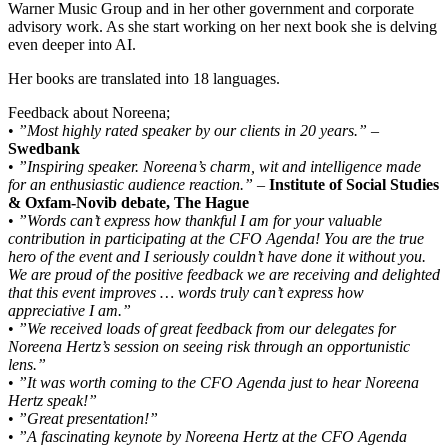
Warner Music Group and in her other government and corporate
advisory work. As she start working on her next book she is delving
even deeper into AI.
Her books are translated into 18 languages.
Feedback about Noreena;
•
”Most highly rated speaker by our clients in 20 years.”
–
Swedbank
•
”Inspiring speaker. Noreena’s charm, wit and intelligence made
for an enthusiastic audience reaction.”
–
Institute of Social Studies
& Oxfam-Novib debate, The Hague
•
”Words can’t express how thankful I am for your valuable
contribution in participating at the CFO Agenda! You are the true
hero of the event and I seriously couldn’t have done it without you.
We are proud of the positive feedback we are receiving and delighted
that this event improves … words truly can’t express how
appreciative I am.”
•
”We received loads of great feedback from our delegates for
Noreena Hertz’s session on seeing risk through an opportunistic
lens.”
•
”It was worth coming to the CFO Agenda just to hear Noreena
Hertz speak!”
•
”Great presentation!”
•
”A fascinating keynote by Noreena Hertz at the CFO Agenda