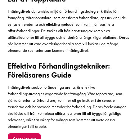
I näringslivets dynamiska miljö är förhandlingsstrategier kritiska för
framgång. Våra topptalare, som är erfarna förhandlare, ger insikter i de
senaste trenderna och effektiva metoder som kan tillämpas i era
affärsförhandlingar. De täcker allt från hantering av komplexa
affärssituationer till att bygga och underhålla långsiktiga relationer. Deras
råd kommer att vara ovärderliga för alla som vill lyckas i de många
utmanande scenarier som kommer i näringslivet.
Effektiva Förhandlingstekniker:
Föreläsarens Guide
I näringslivets snabbt föränderliga arena, är effektiva
förhandlingsstrategier avgörande för framgång. Våra topptalare, som
själva är erfarna förhandlare, kommer att ge insikter i de senaste
trenderna och beprövade metoder för förhandling. Deras föreläsningar
ska täcka allt från komplexa affärssituationer till att bygga långsiktiga
relationer, vilket är viktigt för många som kommer att möta dessa
utmaningar i sitt arbete.
Kontakta oss