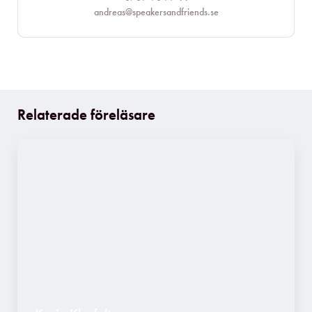
andreas@speakersandfriends.se​
Relaterade föreläsare