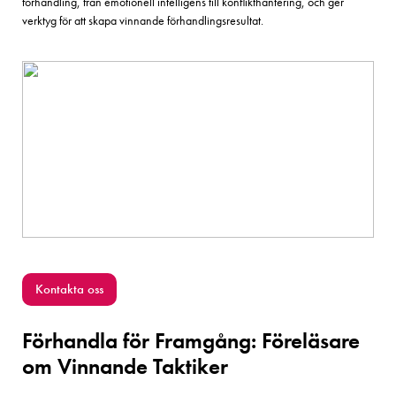
förhandling, från emotionell intelligens till konflikthantering, och ger
verktyg för att skapa vinnande förhandlingsresultat.
Kontakta oss
Förhandla för Framgång: Föreläsare
om Vinnande Taktiker