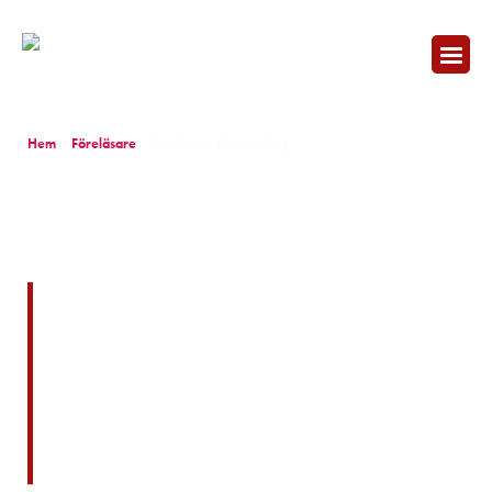
Hem
/
Föreläsare
/Föreläsare Förhandling
Föreläsare Förhandling:
Boka föreläsare idag!
Förhandling är en konst och en vetenskap, och dess betydelse
i dagens näringsliv kan inte överskattas. På Speakers&Friends
har vi samlat de främsta expertföreläsarna om förhandling.
De delar med sig av sina erfarenheter, tekniker och insikter
för att stärka era förhandlingsstrategier och affärsrelationer.
Oavsett om det gäller internationella avtal eller dagliga
affärsbeslut, våra föreläsare ger er de verktyg ni behöver för
att lyckas.