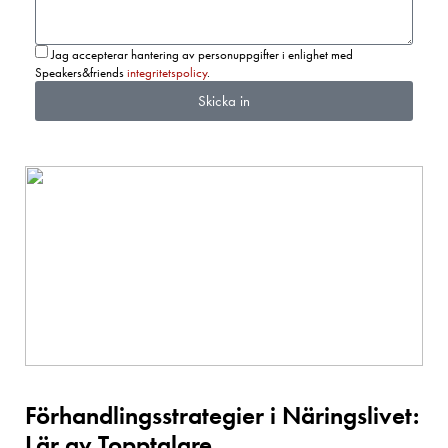
Jag accepterar hantering av personuppgifter i enlighet med
Speakers&friends
integritetspolicy
.
Skicka in
Förhandlingsstrategier i Näringslivet:
Lär av Topptalare