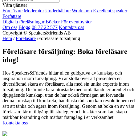
Våra tjänster
Föreläsare
Moderator
Underhållare
Workshop
Excellent speaker
Författare
Digitala föreläsningar
Böcker
För eventbyråer
Om oss
Blogg
08 77 22 577
Kontakta oss
Copyright © Speakers&friends AB
Hem
/
Föreläsare
/Föreläsare försäljning
Föreläsare försäljning: Boka föreläsare
idag!
Hos Speakers&Friends hittar ni en guldgruva av kunskap och
inspiration inom försäljning. Vi är stolta över att presentera en
diversifierad skara av föreläsare, alla med sin unika expertis inom
försäljning. De är inte bara utrustade med omfattande erfarenhet och
djupgående kunskap, utan de har också förmågan att förvandla
denna kunskap till konkreta, handfasta råd som kan revolutionera ert
sätt att tänka och agera inom försäljning. Genom att boka en av våra
föreläsare får ni tillgång till strategier och insikter som kan skapa
märkbar förändring och mätbar framgång i er verksamhet.
Kontakta oss