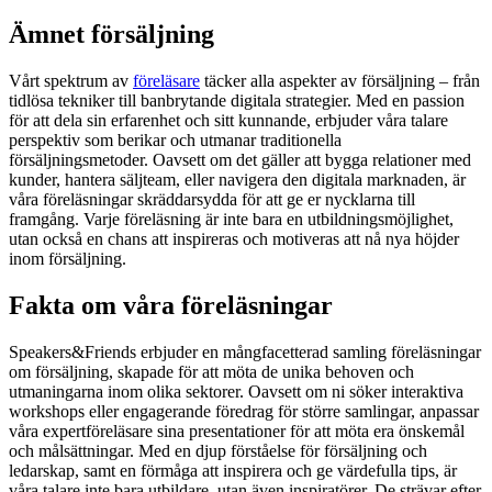
Ämnet försäljning
Vårt spektrum av
föreläsare
täcker alla aspekter av försäljning – från
tidlösa tekniker till banbrytande digitala strategier. Med en passion
för att dela sin erfarenhet och sitt kunnande, erbjuder våra talare
perspektiv som berikar och utmanar traditionella
försäljningsmetoder. Oavsett om det gäller att bygga relationer med
kunder, hantera säljteam, eller navigera den digitala marknaden, är
våra föreläsningar skräddarsydda för att ge er nycklarna till
framgång. Varje föreläsning är inte bara en utbildningsmöjlighet,
utan också en chans att inspireras och motiveras att nå nya höjder
inom försäljning.
Fakta om våra föreläsningar
Speakers&Friends erbjuder en mångfacetterad samling föreläsningar
om försäljning, skapade för att möta de unika behoven och
utmaningarna inom olika sektorer. Oavsett om ni söker interaktiva
workshops eller engagerande föredrag för större samlingar, anpassar
våra expertföreläsare sina presentationer för att möta era önskemål
och målsättningar. Med en djup förståelse för försäljning och
ledarskap, samt en förmåga att inspirera och ge värdefulla tips, är
våra talare inte bara utbildare, utan även inspiratörer. De strävar efter