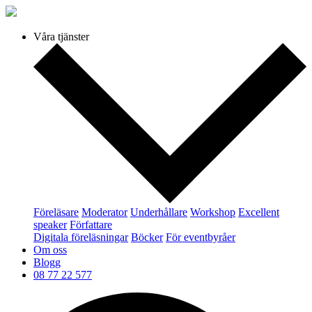
Våra tjänster
Föreläsare
Moderator
Underhållare
Workshop
Excellent
speaker
Författare
Digitala föreläsningar
Böcker
För eventbyråer
Om oss
Blogg
08 77 22 577