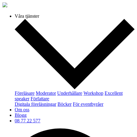
Våra tjänster
Föreläsare
Moderator
Underhållare
Workshop
Excellent
speaker
Författare
Digitala föreläsningar
Böcker
För eventbyråer
Om oss
Blogg
08 77 22 577