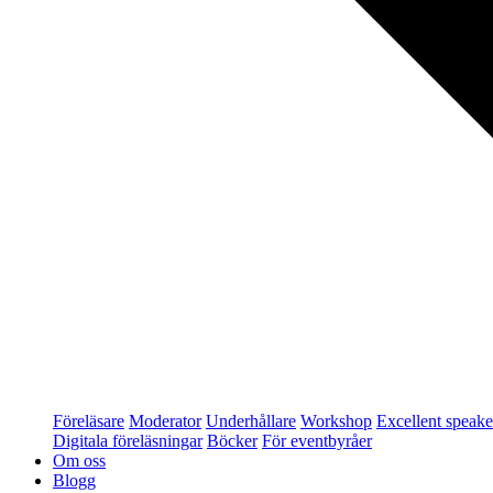
Föreläsare
Moderator
Underhållare
Workshop
Excellent speake
Digitala föreläsningar
Böcker
För eventbyråer
Om oss
Blogg