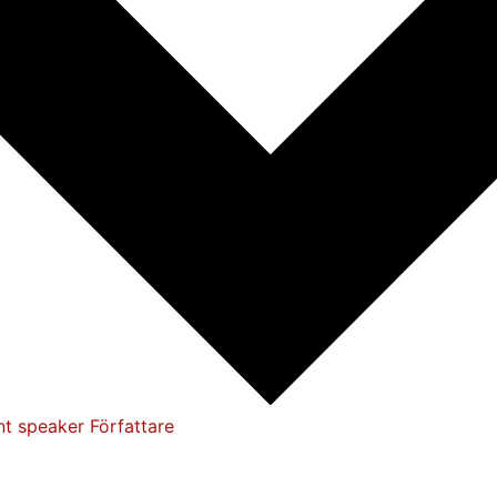
nt speaker
Författare