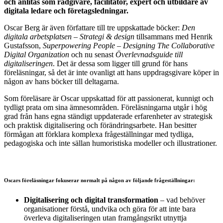
och anlitas som rådgivare, facilitator, expert och utbildare av
digitala ledare och företagsledningar.
Oscar Berg är även författare till tre uppskattade böcker:
Den
digitala arbetsplatsen – Strategi & design
tillsammans med Henrik
Gustafsson,
Superpowering People – Designing The Collaborative
Digital Organization
och nu senast
Överlevnadsguide till
digitaliseringen
. Det är dessa som ligger till grund för hans
föreläsningar, så det är inte ovanligt att hans uppdragsgivare köper in
någon av hans böcker till deltagarna.
Som föreläsare är Oscar uppskattad för att passionerat, kunnigt och
tydligt prata om sina ämnesområden. Föreläsningarna utgår i hög
grad från hans egna ständigt uppdaterade erfarenheter av strategisk
och praktisk digitalisering och förändringsarbete. Han besitter
förmågan att förklara komplexa frågeställningar med tydliga,
pedagogiska och inte sällan humoristiska modeller och illustrationer.
Oscars föreläsningar fokuserar normalt på någon av följande frågeställningar:
Digitalisering och digital transformation
– vad behöver
organisationer förstå, undvika och göra för att inte bara
överleva digitaliseringen utan framgångsrikt utnyttja