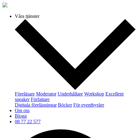
Våra tjänster
Föreläsare
Moderator
Underhållare
Workshop
Excellent
speaker
Författare
Digitala föreläsningar
Böcker
För eventbyråer
Om oss
Blogg
08 77 22 577