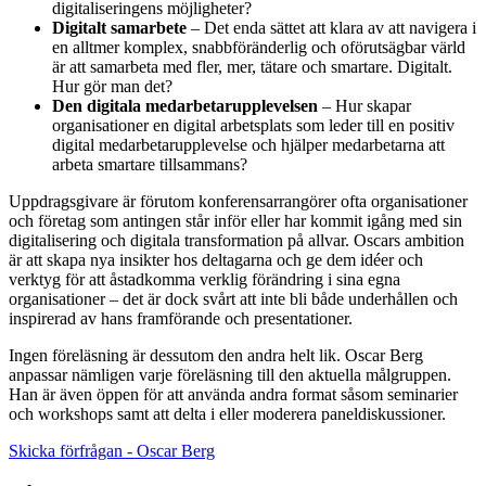
digitaliseringens möjligheter?
Digitalt samarbete
– Det enda sättet att klara av att navigera i
en alltmer komplex, snabbföränderlig och oförutsägbar värld
är att samarbeta med fler, mer, tätare och smartare. Digitalt.
Hur gör man det?
Den digitala medarbetarupplevelsen
– Hur skapar
organisationer en digital arbetsplats som leder till en positiv
digital medarbetarupplevelse och hjälper medarbetarna att
arbeta smartare tillsammans?
Uppdragsgivare är förutom konferensarrangörer ofta organisationer
och företag som antingen står inför eller har kommit igång med sin
digitalisering och digitala transformation på allvar. Oscars ambition
är att skapa nya insikter hos deltagarna och ge dem idéer och
verktyg för att åstadkomma verklig förändring i sina egna
organisationer – det är dock svårt att inte bli både underhållen och
inspirerad av hans framförande och presentationer.
Ingen föreläsning är dessutom den andra helt lik. Oscar Berg
anpassar nämligen varje föreläsning till den aktuella målgruppen.
Han är även öppen för att använda andra format såsom seminarier
och workshops samt att delta i eller moderera paneldiskussioner.
Skicka förfrågan - Oscar Berg