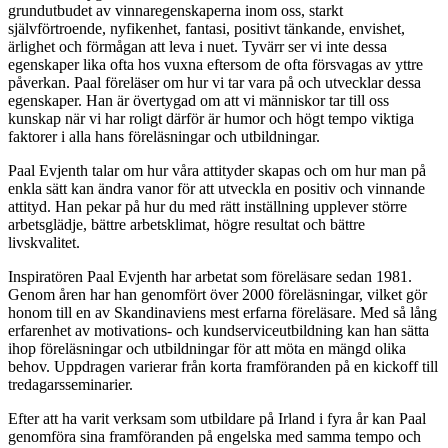
grundutbudet av vinnaregenskaperna inom oss, starkt
självförtroende, nyfikenhet, fantasi, positivt tänkande, envishet,
ärlighet och förmågan att leva i nuet. Tyvärr ser vi inte dessa
egenskaper lika ofta hos vuxna eftersom de ofta försvagas av yttre
påverkan. Paal föreläser om hur vi tar vara på och utvecklar dessa
egenskaper. Han är övertygad om att vi människor tar till oss
kunskap när vi har roligt därför är humor och högt tempo viktiga
faktorer i alla hans föreläsningar och utbildningar.
Paal Evjenth talar om hur våra attityder skapas och om hur man på
enkla sätt kan ändra vanor för att utveckla en positiv och vinnande
attityd. Han pekar på hur du med rätt inställning upplever större
arbetsglädje, bättre arbetsklimat, högre resultat och bättre
livskvalitet.
Inspiratören Paal Evjenth har arbetat som föreläsare sedan 1981.
Genom åren har han genomfört över 2000 föreläsningar, vilket gör
honom till en av Skandinaviens mest erfarna föreläsare. Med så lång
erfarenhet av motivations- och kundserviceutbildning kan han sätta
ihop föreläsningar och utbildningar för att möta en mängd olika
behov. Uppdragen varierar från korta framföranden på en kickoff till
tredagarsseminarier.
Efter att ha varit verksam som utbildare på Irland i fyra år kan Paal
genomföra sina framföranden på engelska med samma tempo och