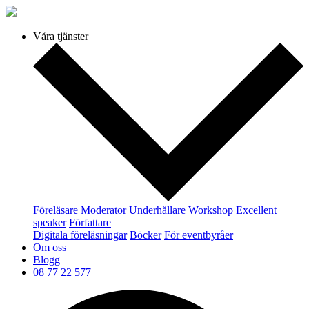
Våra tjänster
Föreläsare
Moderator
Underhållare
Workshop
Excellent
speaker
Författare
Digitala föreläsningar
Böcker
För eventbyråer
Om oss
Blogg
08 77 22 577