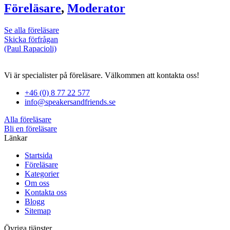
Föreläsare
,
Moderator
Se alla föreläsare
Skicka förfrågan
(Paul Rapacioli)
Vi är specialister på föreläsare. Välkommen att kontakta oss!
+46 (0) 8 77 22 577
info@speakersandfriends.se
Alla föreläsare
Bli en föreläsare​
Länkar
Startsida
Föreläsare
Kategorier
Om oss
Kontakta oss
Blogg
Sitemap
Övriga tjänster