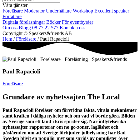
Våra tjänster
Föreläsare
Moderator
Underhållare
Workshop
Excellent speaker
Författare
Digitala föreläsningar
Böcker
För eventbyråer
Om oss
Blogg
08 77 22 577
Kontakta oss
Copyright © Speakers&friends AB
Hem
/
Föreläsare
/ Paul Rapacioli
Paul Rapacioli
Föreläsare
Grundare av nyhetssajten The Local
Paul Rapacioli föreläser om förvridna fakta, virala mekanismer
samt kraften i dåliga nyheter och om vad vi borde göra. Bilden
av Sverige som ett land i kris sprider sig. När inflytelserika
nyhetssajter rapporterar om no go-zoner, laglöshet och
påståenden om att Sverige förbjuder julbelysning har Bad
Sweden blivit en populär myt som sprids av populister över