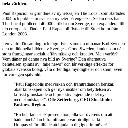
hela världen.
Paul Rapacioli är grundare av nyhetssajten The Local, som startades
2004 och publicerar svenska nyheter på engelska. Sedan dess har
The Local publicerat 40 000 artiklar om Sverige, och expanderat till
nio europeiska länder. Paul Rapacioli flyttade till Stockholm från
London 2003.
I en värld där sanning och lögn flyter samman utmanar Bad Sweden
den traditionella bilden av Sverige – Good Sweden, landet som nått
stora framgångar socialt, affärsmässigt och kreativt. Men varför?
Vem tjänar på denna nya bild av Sverige? Den alternativa
berättelsen spinns av ”fake news” och får verkliga effekter för
globala svenska bolag, våra offentliga myndigheter och snart, även
för vår egen självbild.
”Paul Rapaciolis medverkan och framträdanden berikar,
ökar kunskapen och ger nya insikter om betydelsen av
kritiskt granskande och proaktivt agerande i det nya
medielandskapet”.
Olle Zetterberg, CEO Stockholm
Business Region.
”En helt fantastisk presentation, alla var överens om att
både innehåll och framförande var otroligt starkt.
Hoppas vi får tillfälle att bjuda in dig igen framöver!”