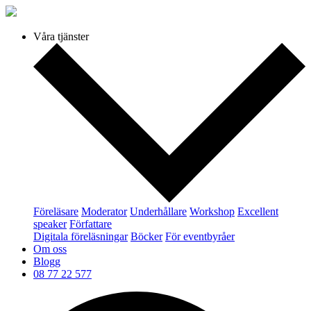
Våra tjänster
Föreläsare
Moderator
Underhållare
Workshop
Excellent
speaker
Författare
Digitala föreläsningar
Böcker
För eventbyråer
Om oss
Blogg
08 77 22 577