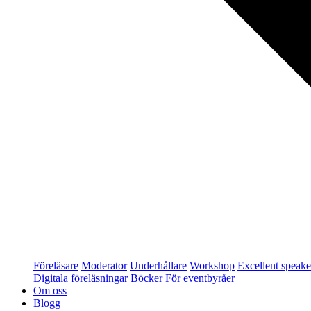
Föreläsare
Moderator
Underhållare
Workshop
Excellent speake
Digitala föreläsningar
Böcker
För eventbyråer
Om oss
Blogg