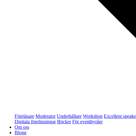
Föreläsare
Moderator
Underhållare
Workshop
Excellent speake
Digitala föreläsningar
Böcker
För eventbyråer
Om oss
Blogg