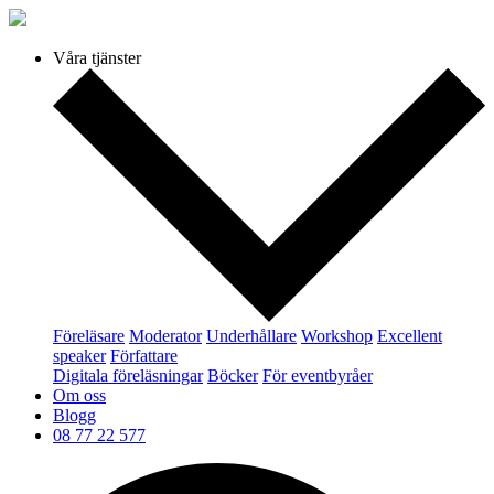
Våra tjänster
Föreläsare
Moderator
Underhållare
Workshop
Excellent
speaker
Författare
Digitala föreläsningar
Böcker
För eventbyråer
Om oss
Blogg
08 77 22 577