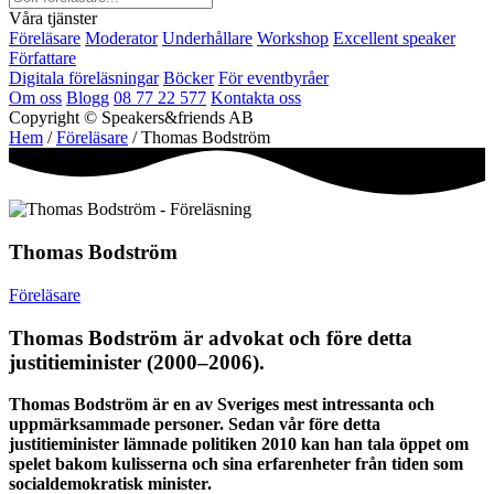
Våra tjänster
Föreläsare
Moderator
Underhållare
Workshop
Excellent speaker
Författare
Digitala föreläsningar
Böcker
För eventbyråer
Om oss
Blogg
08 77 22 577
Kontakta oss
Copyright © Speakers&friends AB
Hem
/
Föreläsare
/ Thomas Bodström
Thomas Bodström
Föreläsare
Thomas Bodström är advokat och före detta
justitieminister (2000–2006).
Thomas Bodström är en av Sveriges mest intressanta och
uppmärksammade personer. Sedan vår före detta
justitieminister lämnade politiken 2010 kan han tala öppet om
spelet bakom kulisserna och sina erfarenheter från tiden som
socialdemokratisk minister.