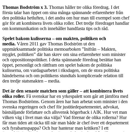
Thomas Bodström x 3.
Thomas håller tre olika föredrag. I det
första talar han öppet om sina många spännande erfarenheter från
den politiska hetluften, i det andra om hur man till exempel som chef
gör för att kombinera livets olika roller. Det tredje föredraget handlar
om kommunikation och innehåller handfasta tips och råd.
Spelet bakom kulisserna – om makten, politiken och
media.
Våren 2011 gav Thomas Bodström ut den
uppmärksammade politiska memoarboken ”Inifrån – Makten,
myglet, politiken” där han skrev om sina erfarenheter som minister
och oppositionspolitiker. I detta spännande föredrag berättar han
öppet, personligt och rättfram om spelet bakom de politiska
kulisserna, om vardagsarbetet i riksdagen, om de stora politiska
händelserna och om politikens stundtals komplicerade relation till
den tredje statsmakten – media.
Det är den senaste matchen som gäller – att kombinera livets
olika roller.
Få svenskar har en yrkespalett som går att jämföra med
Thomas Bodströms. Genom åren har han arbetat som minister i den
svenska regeringen och chef för justitiedepartementet, advokat,
bästsäljande författare och allsvensk högerback i AIK. Hur vet man
vilken väg i livet man ska välja? Vad förenar de olika rollerna? Hur
får man tiden att räcka till när man både är chef över ett departement
och fyrabarnspappa? Och hur hanterar man kritiken? I ett