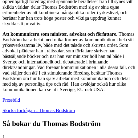
öppenhjärtigt föredrag med spännande berättelser från till synes vitt
skilda världar, delar Thomas Bodström med sig av sina egna
erfarenheter av att kombinera många olika roller i yrkeslivet, och
berättar hur han trots höga poster och viktiga uppdrag kunnat
skydda sitt privatliv.
Att kommunicera som minister, advokat och författare.
Thomas
Bodström har arbetat med olika former av kommunikation i hela sitt
yrkesverksamma liv, både med det talade och skrivna ordet. Som
advokat pläderar han i rättssalar, som författare skriver han
bästsäljande böcker och när han var minister höll han tal både i
Sverige och internationellt och debatterade i brinnande
direktsändningar. Vad förenar kommunikationen i alla dessa fall, och
vad skiljer den åt? I ett stimulerande föredrag berättar Thomas
Bodström om hur han själv arbetar med kommunikation och delar
med sig av personliga tips och råd. Han avslöjar också hur olika
kommunikationen kan se ut i Sverige, EU och USA.
Pressbild
Skicka förfrågan - Thomas Bodström
Så bokar du Thomas Bodström
1