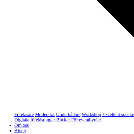
Föreläsare
Moderator
Underhållare
Workshop
Excellent speake
Digitala föreläsningar
Böcker
För eventbyråer
Om oss
Blogg