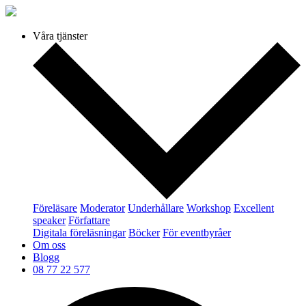
Våra tjänster
Föreläsare
Moderator
Underhållare
Workshop
Excellent
speaker
Författare
Digitala föreläsningar
Böcker
För eventbyråer
Om oss
Blogg
08 77 22 577