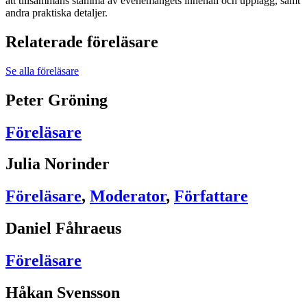
att tillsammans stämma av evenemangets innehåll och upplägg, samt
andra praktiska detaljer.
Relaterade föreläsare
Se alla föreläsare
Peter Gröning
Föreläsare
Julia Norinder
Föreläsare
,
Moderator
,
Författare
Daniel Fåhraeus
Föreläsare
Håkan Svensson