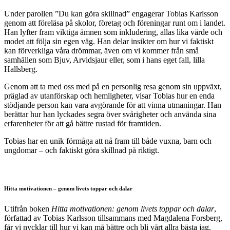
Under parollen ”Du kan göra skillnad” engagerar Tobias Karlsson
genom att föreläsa på skolor, företag och föreningar runt om i landet.
Han lyfter fram viktiga ämnen som inkludering, allas lika värde och
modet att följa sin egen väg. Han delar insikter om hur vi faktiskt
kan förverkliga våra drömmar, även om vi kommer från små
samhällen som Bjuv, Arvidsjaur eller, som i hans eget fall, lilla
Hallsberg.
Genom att ta med oss med på en personlig resa genom sin uppväxt,
präglad av utanförskap och hemligheter, visar Tobias hur en enda
stödjande person kan vara avgörande för att vinna utmaningar. Han
berättar hur han lyckades segra över svårigheter och använda sina
erfarenheter för att gå bättre rustad för framtiden.
Tobias har en unik förmåga att nå fram till både vuxna, barn och
ungdomar – och faktiskt göra skillnad på riktigt.
Hitta motivationen – genom livets toppar och dalar
Utifrån boken
Hitta motivationen: genom livets toppar och dalar
,
författad av Tobias Karlsson tillsammans med Magdalena Forsberg,
får vi nycklar till hur vi kan må bättre och bli vårt allra bästa jag.