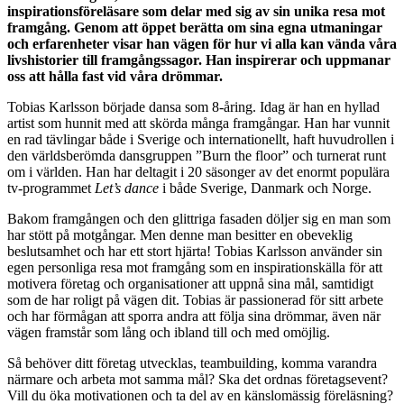
inspirationsföreläsare som delar med sig av sin unika resa mot
framgång. Genom att öppet berätta om sina egna utmaningar
och erfarenheter visar han vägen för hur vi alla kan vända våra
livshistorier till framgångssagor. Han inspirerar och uppmanar
oss att hålla fast vid våra drömmar.
Tobias Karlsson började dansa som 8-åring. Idag är han en hyllad
artist som hunnit med att skörda många framgångar. Han har vunnit
en rad tävlingar både i Sverige och internationellt, haft huvudrollen i
den världsberömda dansgruppen ”Burn the floor” och turnerat runt
om i världen. Han har deltagit i 20 säsonger av det enormt populära
tv-programmet
Let’s dance
i både Sverige, Danmark och Norge.
Bakom framgången och den glittriga fasaden döljer sig en man som
har stött på motgångar. Men denne man besitter en obeveklig
beslutsamhet och har ett stort hjärta! Tobias Karlsson använder sin
egen personliga resa mot framgång som en inspirationskälla för att
motivera företag och organisationer att uppnå sina mål, samtidigt
som de har roligt på vägen dit. Tobias är passionerad för sitt arbete
och har förmågan att sporra andra att följa sina drömmar, även när
vägen framstår som lång och ibland till och med omöjlig.
Så behöver ditt företag utvecklas, teambuilding, komma varandra
närmare och arbeta mot samma mål? Ska det ordnas företagsevent?
Vill du öka motivationen och ta del av en känslomässig föreläsning?