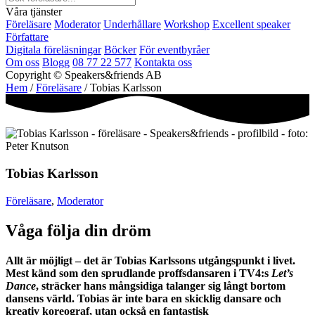
Våra tjänster
Föreläsare
Moderator
Underhållare
Workshop
Excellent speaker
Författare
Digitala föreläsningar
Böcker
För eventbyråer
Om oss
Blogg
08 77 22 577
Kontakta oss
Copyright © Speakers&friends AB
Hem
/
Föreläsare
/ Tobias Karlsson
Tobias Karlsson
Föreläsare
,
Moderator
Våga följa din dröm
Allt är möjligt – det är Tobias Karlssons utgångspunkt i livet.
Mest känd som den sprudlande proffsdansaren i TV4:s
Let’s
Dance
, sträcker hans mångsidiga talanger sig långt bortom
dansens värld. Tobias är inte bara en skicklig dansare och
kreativ koreograf, utan också en fantastisk