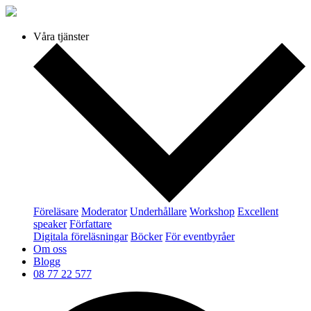
Våra tjänster
Föreläsare
Moderator
Underhållare
Workshop
Excellent
speaker
Författare
Digitala föreläsningar
Böcker
För eventbyråer
Om oss
Blogg
08 77 22 577