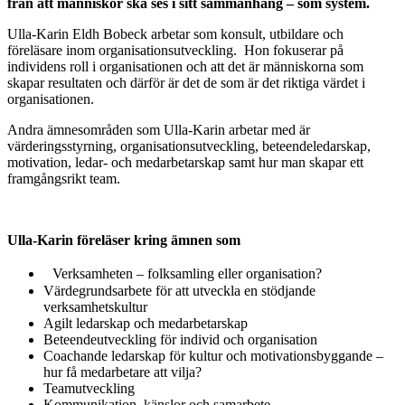
från att människor ska ses i sitt sammanhang – som system.
Ulla-Karin Eldh Bobeck arbetar som konsult, utbildare och
föreläsare inom organisationsutveckling. Hon fokuserar på
individens roll i organisationen och att det är människorna som
skapar resultaten och därför är det de som är det riktiga värdet i
organisationen.
Andra ämnesområden som Ulla-Karin arbetar med är
värderingsstyrning, organisationsutveckling, beteendeledarskap,
motivation, ledar- och medarbetarskap samt hur man skapar ett
framgångsrikt team.
Ulla-Karin föreläser kring ämnen som
Verksamheten – folksamling eller organisation?
Värdegrundsarbete för att utveckla en stödjande
verksamhetskultur
Agilt ledarskap och medarbetarskap
Beteendeutveckling för individ och organisation
Coachande ledarskap för kultur och motivationsbyggande –
hur få medarbetare att vilja?
Teamutveckling
Kommunikation, känslor och samarbete