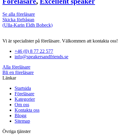
Föreläsare
,
Excellent speaker
Se alla föreläsare
Skicka förfrågan
(Ulla-Karin Eldh Bobeck)
Vi är specialister på föreläsare. Välkommen att kontakta oss!
+46 (0) 8 77 22 577
info@speakersandfriends.se
Alla föreläsare
Bli en föreläsare​
Länkar
Startsida
Föreläsare
Kategorier
Om oss
Kontakta oss
Blogg
Sitemap
Övriga tjänster